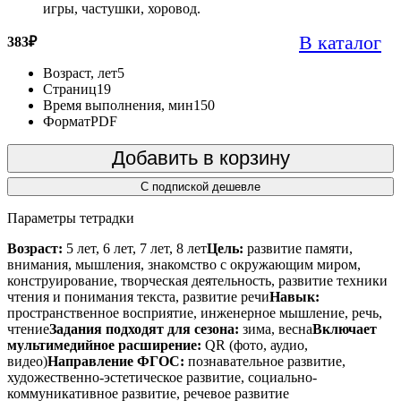
игры, частушки, хоровод.
В каталог
383
₽
Возраст, лет
5
Страниц
19
Время выполнения, мин
150
Формат
PDF
Добавить в корзину
С подпиской дешевле
Параметры тетрадки
Возраст:
5 лет, 6 лет, 7 лет, 8 лет
Цель:
развитие памяти,
внимания, мышления, знакомство с окружающим миром,
конструирование, творческая деятельность, развитие техники
чтения и понимания текста, развитие речи
Навык:
пространственное восприятие, инженерное мышление, речь,
чтение
Задания подходят для сезона:
зима, весна
Включает
мультимедийное расширение:
QR (фото, аудио,
видео)
Направление ФГОС:
познавательное развитие,
художественно-эстетическое развитие, социально-
коммуникативное развитие, речевое развитие