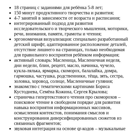
18 страниц с заданиями для ребёнка 5-8 лет;
150 минут продуктивного творчества и развития;
4-7 занятий в зависимости от возраста и расписания;
интегрированный подход для развития
исследовательского и творческого мышления, моторики,
речи, внимания, памяти, грамоты и чтения;
эргономичная визуализация: специально разработанный
детский шрифт, адаптированное расположение деталей,
отсутствие лишнего на страницах, только необходимая
для правильного восприятия ребёнком информация;
активный словарь: Масленица, Масленичная неделя,
дни недели, блин, рецепт, масло, начинка, чучело,
кукла-лялька, ярмарка, скоморох, балалайка, домра,
гармошка, частушка, родственники, тёща, зять, сестра,
золовка, хоровод, солнце, Масленичные гуляния;
знакомство с тематическими картинами Бориса
Кустодиева, Семёна Кожина, Сергея Крылова;
страничка гипертекстового чтения про скоморохов –
поисковое чтение в свободном порядке для развития
навыка восприятия информационных массивов,
осмысления контекстов, понимания смыслов и
конструирования диверсифицированных сюжетов из
связанных фрагментов;
звуковая интеграция на основе qr-кодов – музыкальные