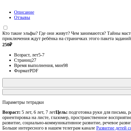
Описание
Отзывы
Кто такие эльфы? Где они живут? Чем занимаются? Тайны масте
приключения ждут ребёнка на страничках этого пакета заданий
250
₽
Возраст, лет
5-7
Страниц
27
Время выполнения, мин
98
Формат
PDF
Параметры тетрадки
Возраст:
5 лет, 6 лет, 7 лет
Цель:
подготовка руки для письма, р
ориентировка на листе, глазомер, пространственное восприятие
развитие, социально-коммуникативное развитие, речевое разви
Больше интересного в нашем телеграм канале
Развитие детей со