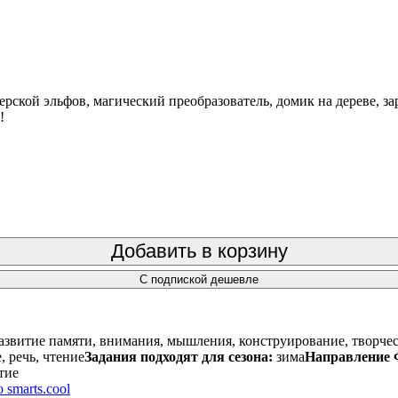
рской эльфов, магический преобразователь, домик на дереве, з
!
Добавить в корзину
С подпиской дешевле
азвитие памяти, внимания, мышления, конструирование, творческ
, речь, чтение
Задания подходят для сезона:
зима
Направление
тие
 smarts.cool