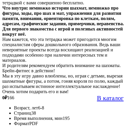
тетрадкой с вами совершенно бесплатно.
Что внутри: немножко истории шахмат, немножко про
фигуры, ходы, про шах и мат, упражнения для развития
памяти, внимания, ориентировка по клеткам, полям,
адресам, графические задания, примерчики, неравенства.
Для первого знакомства с игрой и полезных активностей
вокруг неё.
Нам кажется, что эта тетрадка может пригодится многим
специалистам сферы дошкольного образования. Ведь ваши
невероятные проекты всегда восхищают реализацией и
подходами особенно при наличии интересных тем и
материалов.
И родителям рекомендуем обратить внимание на шахматы.
Брейн-фитнес в действии!
Мы в эту игру давно влюблены, но, играя с детьми, вырезая
шахматные фигуры, а потом, гоняя короля по полю, каждый
раз испытываем истинное интеллектуальное наслаждение!
Очень хотим подарить его и вам!
В каталог
0
₽
166
Возраст, лет
6-8
Страниц
38
Время выполнения, мин
195
Формат
PDF