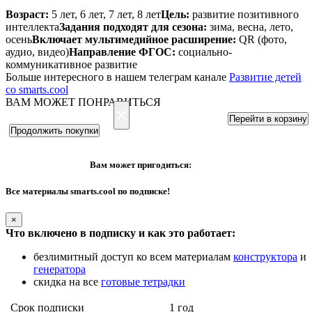
Возраст:
5 лет, 6 лет, 7 лет, 8 лет
Цель:
развитие позитивного
интеллекта
Задания подходят для сезона:
зима, весна, лето,
осень
Включает мультимедийное расширение:
QR (фото,
аудио, видео)
Направление ФГОС:
социально-
коммуникативное развитие
Больше интересного в нашем телеграм канале
Развитие детей
со smarts.cool
ВАМ МОЖЕТ ПОНРАВИТЬСЯ
×
Перейти в корзину
Продолжить покупки
Вам может пригодиться:
Все материалы smarts.cool по подписке!
×
Что включено в подписку и как это работает:
безлимитный доступ ко всем материалам
конструктора
и
генератора
скидка на все
готовые тетрадки
Срок подписки
1 год