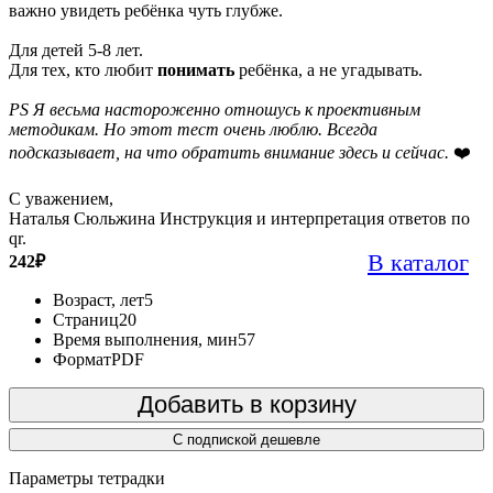
важно увидеть ребёнка чуть глубже.
Для детей 5-8 лет.
Для тех, кто любит
понимать
ребёнка, а не угадывать.
PS Я весьма настороженно отношусь к проективным
методикам. Но этот тест очень люблю. Всегда
подсказывает, на что обратить внимание здесь и сейчас.
❤️
С уважением,
Наталья Сюльжина Инструкция и интерпретация ответов по
qr.
В каталог
242
₽
Возраст, лет
5
Страниц
20
Время выполнения, мин
57
Формат
PDF
Добавить в корзину
С подпиской дешевле
Параметры тетрадки