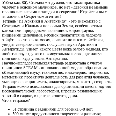
Узбекская, 86). Сначала мы думали, что такая практика
увлечёт в основном мальчиков, но нет - девочки не меньше
прониклись играми в загадки и секретики! Играйте и вы с
загадочным Секретным агентом!
Тетрадь "Из Арктики в Антарктиду" - это знакомство с
Северным и Южными полюсами Земли, особенностями
климатами, природными явлениями, миром фауны,
пищевыми цепочками. Ребёнок прокатится на ледоколе,
зайдёт в гости к эскимосам, сравнит по высоте айсберги,
увидит северное сияние, послушает звуки Арктики и
Антарктиды, узнает, какого цвета кожа белого медведя, кто
любит анчоусы, у кого прямоугольная голова, где живут
пингвины, куда уплыла Антарктида.
Научно-исследовательская тетрадь разработана с учётом
принципов STEAM - инновационной модели образования,
объединяющей науку, технологию, инженерию, творчество,
математику, проектную деятельность для развития человека,
умеющего воспринимать, анализировать, мыслить, создавать.
Тетрадь можно использовать для организации квеста, научно-
исследовательской лаборатории, игровых развивающих
занятий в садике, в центре развития, дома.
Что в тетрадке?
51 страница с заданиями для ребёнка 6-8 лет;
500 минут продуктивного творчества и развития;