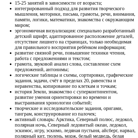
15-25 занятий в зависимости от возраста;
интегрированный подход для развития творческого
мышления, моторики, письма, грамоты, речи, внимания,
памяти, логики, математики, знакомства с окружающим
миром;
эргономичная визуализация: специально разработанный
детский шрифт, адаптированное расположение деталей,
отсутствие лишнего на страницах, только необходимая
для правильного восприятия ребёнком информация;
развитие связной речи, повышение техники чтения,
работа с предложениями и текстом;
грамота, звуковой анализ слова, составление схем
предложений, антонимы;
логические таблицы и схемы, сортировки, графические
задания, задачи, счёт в пределах 20, равенства и
неравенства, копирование по клеткам и точкам;
история Земли, знакомство с суперконтинентом,
развитие умения ориентировки во времени и
выстраивания хронологии событий;
творческие и исследовательские задания, оригами,
танграм, конструирование из палочек;
активный словарь: Арктика, Северный полюс, ледокол,
полярная ночь, Северный ледовитый океан, ледокол,
эскимос, игру, эскимо, ледяная пустыня, айсберг, нарвал,
полярный кит, тюлень, морж, белый медведь, белая