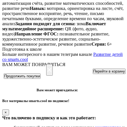
автоматизация счёта, развитие математических способностей,
развитие речи
Навык:
моторика, ориентировка на листе, счёт,
пространственное восприятие, речь, чтение, письмо
печатными буквами, определение времени по часам, звуковой
анализ
Задания подходят для сезона:
зима
Включает
мультимедийное расширение:
QR (фото, аудио,
видео)
Направление ФГОС:
познавательное развитие,
художественно-эстетическое развитие, социально-
коммуникативное развитие, речевое развитие
Серия:
6+
Подготовка к школе
Больше интересного в нашем телеграм канале
Развитие детей
со smarts.cool
ВАМ МОЖЕТ ПОНРАВИТЬСЯ
×
Перейти в корзину
Продолжить покупки
Вам может пригодиться:
Все материалы smarts.cool по подписке!
×
Что включено в подписку и как это работает: