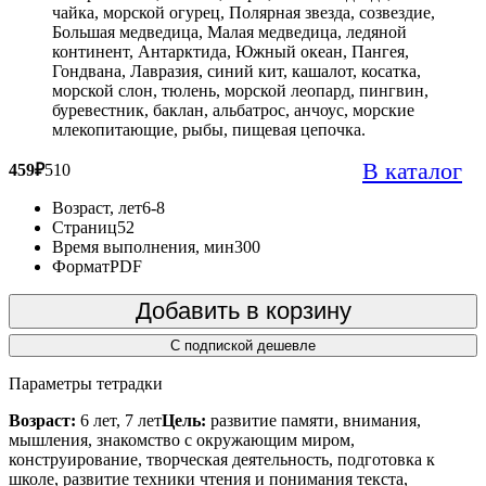
чайка, морской огурец, Полярная звезда, созвездие,
Большая медведица, Малая медведица, ледяной
континент, Антарктида, Южный океан, Пангея,
Гондвана, Лавразия, синий кит, кашалот, косатка,
морской слон, тюлень, морской леопард, пингвин,
буревестник, баклан, альбатрос, анчоус, морские
млекопитающие, рыбы, пищевая цепочка.
В каталог
459
₽
510
Возраст, лет
6-8
Страниц
52
Время выполнения, мин
300
Формат
PDF
Добавить в корзину
С подпиской дешевле
Параметры тетрадки
Возраст:
6 лет, 7 лет
Цель:
развитие памяти, внимания,
мышления, знакомство с окружающим миром,
конструирование, творческая деятельность, подготовка к
школе, развитие техники чтения и понимания текста,