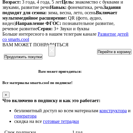
Возраст:
3 года, 4 года, 5 лет
Цель:
знакомство с буквами и
звуками, развитие речи
Навык:
фонематика, речь
Задания
подходят для сезона:
зима, весна, лето, осень
Включает
мультимедийное расширение:
QR (фото, аудио,
видео)
Направление ФГОС:
познавательное развитие,
речевое развитие
Серия:
3+ Звуки и буквы
Больше интересного в нашем телеграм канале
Развитие детей
со smarts.cool
ВАМ МОЖЕТ ПОНРАВИТЬСЯ
×
Перейти в корзину
Продолжить покупки
Вам может пригодиться:
Все материалы smarts.cool по подписке!
×
Что включено в подписку и как это работает:
безлимитный доступ ко всем материалам
конструктора
и
генератора
скидка на все
готовые тетрадки
Срок подписки
1 год