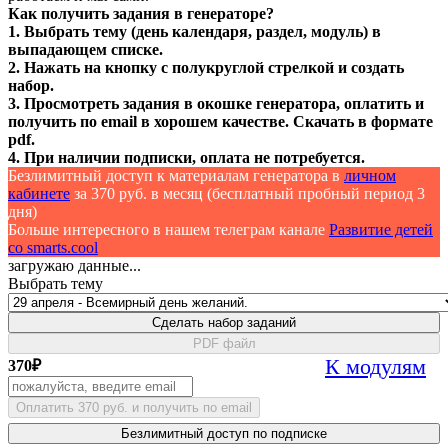
Как получить задания в генераторе?
1. Выбрать тему (день календаря, раздел, модуль) в
выпадающем списке.
2. Нажать на кнопку с полукруглой стрелкой и создать
набор.
3. Просмотреть задания в окошке генератора, оплатить и
получить по email в хорошем качестве. Скачать в формате
pdf.
4. При наличии подписки, оплата не потребуется.
Безлимитный доступ к материалам генератора в
личном
кабинете
за 370 руб. в месяц (бесплатный пробный период 3
дня)
Больше интересного в нашем телеграм канале
Развитие детей
со smarts.cool
загружаю данные...
Выбрать тему
Сделать набор заданий
PDF файл
К модулям
370
₽
Оплатить 370 руб. и получить по email
Безлимитный доступ по подписке