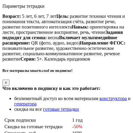
Параметры тетрадки
Возраст:
5 лет, 6 лет, 7 лет
Цель:
развитие техники чтения и
понимания текста, автоматизация счёта, развитие речи,
развитие позитивного интеллекта
Навык:
ориентировка на
листе, пространственное восприятие, речь, чтение
Задания
подходят для сезона:
весна
Включает мультимедийное
расширение:
QR (фото, аудио, видео)
Направление ФГОС:
познавательное развитие, художественно-эстетическое
развитие, социально-коммуникативное развитие, речевое
развитие
Серия:
5+. Календарь праздников
Все материалы smarts.cool по подписке!
×
Что включено в подписку и как это работает:
безлимитный доступ ко всем материалам
конструктора
и
генератора
скидка на все
готовые тетрадки
Срок подписки
1 год
Скидка на готовые тетрадки
-50%