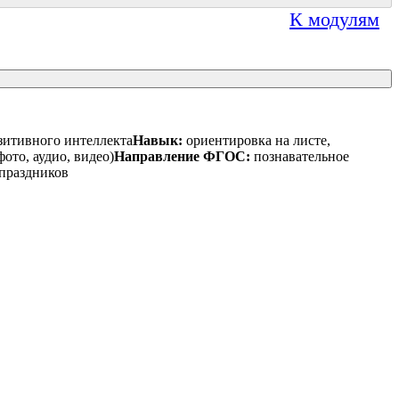
К модулям
озитивного интеллекта
Навык:
ориентировка на листе,
ото, аудио, видео)
Направление ФГОС:
познавательное
 праздников