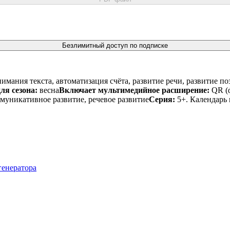
Безлимитный доступ по подписке
имания текста, автоматизация счёта, развитие речи, развитие п
ля сезона:
весна
Включает мультимедийное расширение:
QR (ф
ммуникативное развитие, речевое развитие
Серия:
5+. Календарь
генератора