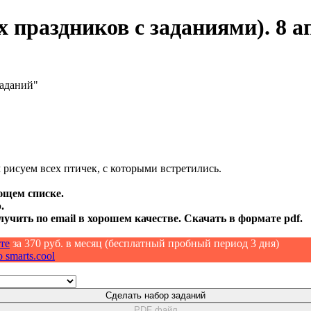
праздников с заданиями). 8 ап
заданий"
 рисуем всех птичек, с которыми встретились.
ющем списке.
.
лучить по email в хорошем качестве. Скачать в формате pdf.
те
за 370 руб. в месяц (бесплатный пробный период 3 дня)
 smarts.cool
Сделать набор заданий
PDF файл