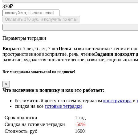
370
₽
Оплатить 370 руб. и получить по email
Параметры тетрадки
Возраст:
5 лет, 6 лет, 7 лет
Цель:
развитие техники чтения и пон
пространственное восприятие, речь, чтение
Задания подходят д
развитие, художественно-эстетическое развитие, социально-ко
Все материалы smarts.cool по подписке!
×
Что включено в подписку и как это работает:
безлимитный доступ ко всем материалам
конструктора
и
скидка на все
готовые тетрадки
Срок подписки
1 год
Скидка на готовые тетрадки
-50%
Стоимость, руб
1600