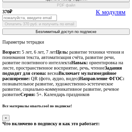
PDF файл
К модулям
370
₽
Оплатить 370 руб. и получить по email
Безлимитный доступ по подписке
Параметры тетрадки
Возраст:
5 лет, 6 лет, 7 лет
Цель:
развитие техники чтения и
понимания текста, автоматизация счёта, развитие речи,
развитие позитивного интеллекта
Навык:
ориентировка на
листе, пространственное восприятие, речь, чтение
Задания
подходят для сезона:
весна
Включает мультимедийное
расширение:
QR (фото, аудио, видео)
Направление ФГОС:
познавательное развитие, художественно-эстетическое
развитие, социально-коммуникативное развитие, речевое
развитие
Серия:
5+. Календарь праздников
Все материалы smarts.cool по подписке!
×
Что включено в подписку и как это работает: