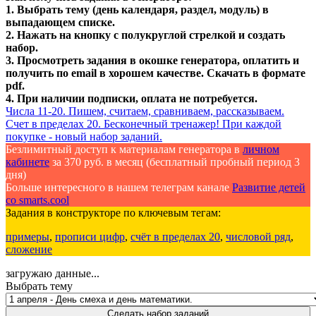
1. Выбрать тему (день календаря, раздел, модуль) в
выпадающем списке.
2. Нажать на кнопку с полукруглой стрелкой и создать
набор.
3. Просмотреть задания в окошке генератора, оплатить и
получить по email в хорошем качестве. Скачать в формате
pdf.
4. При наличии подписки, оплата не потребуется.
Числа 11-20. Пишем, считаем, сравниваем, рассказываем.
Счет в пределах 20. Бесконечный тренажер! При каждой
покупке - новый набор заданий.
Безлимитный доступ к материалам генератора в
личном
кабинете
за 370 руб. в месяц (бесплатный пробный период 3
дня)
Больше интересного в нашем телеграм канале
Развитие детей
со smarts.cool
Задания в конструкторе по ключевым тегам:
примеры
,
прописи цифр
,
счёт в пределах 20
,
числовой ряд
,
сложение
загружаю данные...
Выбрать тему
Сделать набор заданий