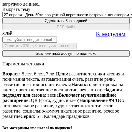
загружаю данные...
Выбрать тему
Сделать набор заданий
PDF файл
К модулям
370
₽
Оплатить 370 руб. и получить по email
Безлимитный доступ по подписке
Параметры тетрадки
Возраст:
5 лет, 6 лет, 7 лет
Цель:
развитие техники чтения и
понимания текста, автоматизация счёта, развитие речи,
развитие позитивного интеллекта
Навык:
ориентировка на
листе, пространственное восприятие, речь, чтение
Задания
подходят для сезона:
весна
Включает мультимедийное
расширение:
QR (фото, аудио, видео)
Направление ФГОС:
познавательное развитие, художественно-эстетическое
развитие, социально-коммуникативное развитие, речевое
развитие
Серия:
5+. Календарь праздников
Все материалы smarts.cool по подписке!