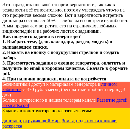
Этот праздник посвящён теории вероятности, так как в
реальности всё относительно, поэтому утверждать что-то на
сто процентов весьма сложно. Вот и вероятность встретить
динозавра составляет 50% — либо вы его встретите, либо нет.
А мы предлагаем встретить его на страничках любимых
энциклопедий и на рабочих листах с заданиями.
Как получить задания в генераторе?
1. Выбрать тему (день календаря, раздел, модуль) в
выпадающем списке.
2. Нажать на кнопку с полукруглой стрелкой и создать
набор.
3. Просмотреть задания в окошке генератора, оплатить и
получить по email в хорошем качестве. Скачать в формате
pdf.
4. При наличии подписки, оплата не потребуется.
Безлимитный доступ к материалам генератора в
личном
кабинете
за 370 руб. в месяц (бесплатный пробный период 3
дня)
Больше интересного в нашем телеграм канале
Развитие детей
со smarts.cool
Задания в конструкторе по ключевым тегам:
динозавр
,
окружающий мир
,
Земля
,
подготовка к школе
,
раскраска