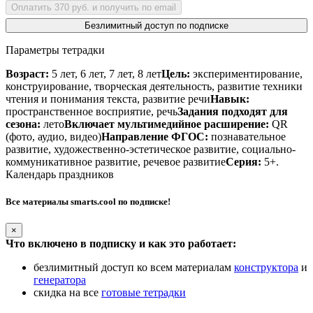
Оплатить 370 руб. и получить по email
Безлимитный доступ по подписке
Параметры тетрадки
Возраст:
5 лет, 6 лет, 7 лет, 8 лет
Цель:
экспериментирование,
конструирование, творческая деятельность, развитие техники
чтения и понимания текста, развитие речи
Навык:
пространственное восприятие, речь
Задания подходят для
сезона:
лето
Включает мультимедийное расширение:
QR
(фото, аудио, видео)
Направление ФГОС:
познавательное
развитие, художественно-эстетическое развитие, социально-
коммуникативное развитие, речевое развитие
Серия:
5+.
Календарь праздников
Все материалы smarts.cool по подписке!
×
Что включено в подписку и как это работает:
безлимитный доступ ко всем материалам
конструктора
и
генератора
скидка на все
готовые тетрадки