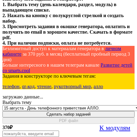
1. Выбрать тему (день календаря, раздел, модуль) в
выпадающем списке.
2. Нажать на кнопку с полукруглой стрелкой и создать
набор.
3. Просмотреть задания в окошке генератора, оплатить и
получить по email в хорошем качестве. Скачать в формате
pdf.
4. При наличии подписки, оплата не потребуется.
Безлимитный доступ к материалам генератора в
личном
кабинете
за 370 руб. в месяц (бесплатный пробный период 3
дня)
Больше интересного в нашем телеграм канале
Развитие детей
со smarts.cool
Задания в конструкторе по ключевым тегам:
телефон
,
qr-код
,
чтение
,
рукотворный мир
,
алло
загружаю данные...
Выбрать тему
Сделать набор заданий
PDF файл
К модулям
370
₽