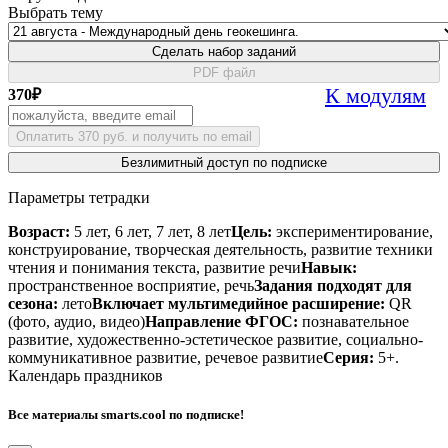
Выбрать тему
Сделать набор заданий
PDF файл
К модулям
370
₽
Оплатить 370 руб. и получить по email
Безлимитный доступ по подписке
Параметры тетрадки
Возраст:
5 лет, 6 лет, 7 лет, 8 лет
Цель:
экспериментирование,
конструирование, творческая деятельность, развитие техники
чтения и понимания текста, развитие речи
Навык:
пространственное восприятие, речь
Задания подходят для
сезона:
лето
Включает мультимедийное расширение:
QR
(фото, аудио, видео)
Направление ФГОС:
познавательное
развитие, художественно-эстетическое развитие, социально-
коммуникативное развитие, речевое развитие
Серия:
5+.
Календарь праздников
Все материалы smarts.cool по подписке!