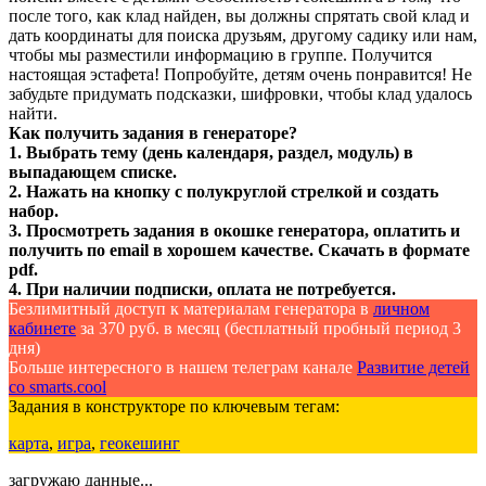
после того, как клад найден, вы должны спрятать свой клад и
дать координаты для поиска друзьям, другому садику или нам,
чтобы мы разместили информацию в группе. Получится
настоящая эстафета! Попробуйте, детям очень понравится! Не
забудьте придумать подсказки, шифровки, чтобы клад удалось
найти.
Как получить задания в генераторе?
1. Выбрать тему (день календаря, раздел, модуль) в
выпадающем списке.
2. Нажать на кнопку с полукруглой стрелкой и создать
набор.
3. Просмотреть задания в окошке генератора, оплатить и
получить по email в хорошем качестве. Скачать в формате
pdf.
4. При наличии подписки, оплата не потребуется.
Безлимитный доступ к материалам генератора в
личном
кабинете
за 370 руб. в месяц (бесплатный пробный период 3
дня)
Больше интересного в нашем телеграм канале
Развитие детей
со smarts.cool
Задания в конструкторе по ключевым тегам:
карта
,
игра
,
геокешинг
загружаю данные...