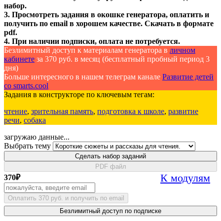
набор.
3. Просмотреть задания в окошке генератора, оплатить и
получить по email в хорошем качестве. Скачать в формате
pdf.
4. При наличии подписки, оплата не потребуется.
Безлимитный доступ к материалам генератора в
личном
кабинете
за 370 руб. в месяц (бесплатный пробный период 3
дня)
Больше интересного в нашем телеграм канале
Развитие детей
со smarts.cool
Задания в конструкторе по ключевым тегам:
чтение
,
зрительная память
,
подготовка к школе
,
развитие
речи
,
собака
загружаю данные...
Выбрать тему
Сделать набор заданий
PDF файл
К модулям
370
₽
Оплатить 370 руб. и получить по email
Безлимитный доступ по подписке