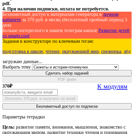
pdf.
4. При наличии подписки, оплата не потребуется.
Безлимитный доступ к материалам генератора в
личном
кабинете
за 370 руб. в месяц (бесплатный пробный период 3
дня)
Больше интересного в нашем телеграм канале
Развитие детей
со smarts.cool
Задания в конструкторе по ключевым тегам:
подготовка к школе
,
чтение
,
окружающий мир
,
снежинка
,
лёд
загружаю данные...
Выбрать тему
Сделать набор заданий
PDF файл
К модулям
370
₽
Оплатить 370 руб. и получить по email
Безлимитный доступ по подписке
Параметры тетрадки
Цель:
развитие памяти, внимания, мышления, знакомство с
окружающим миром, развитие техники чтения и понимания