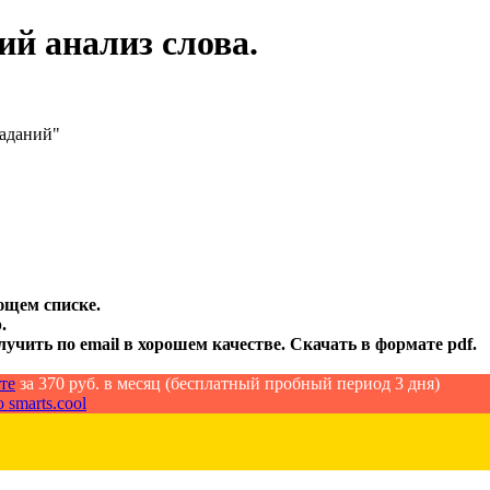
ий анализ слова.
заданий"
ющем списке.
.
лучить по email в хорошем качестве. Скачать в формате pdf.
те
за 370 руб. в месяц (бесплатный пробный период 3 дня)
 smarts.cool