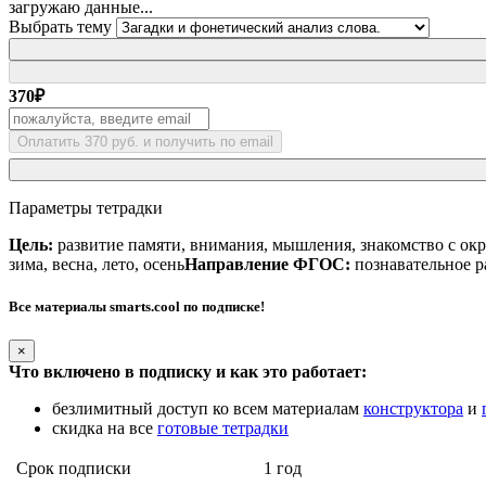
загружаю данные...
Выбрать тему
370
₽
Оплатить 370 руб. и получить по email
Параметры тетрадки
Цель:
развитие памяти, внимания, мышления, знакомство с ок
зима, весна, лето, осень
Направление ФГОС:
познавательное р
Все материалы smarts.cool по подписке!
×
Что включено в подписку и как это работает:
безлимитный доступ ко всем материалам
конструктора
и
скидка на все
готовые тетрадки
Срок подписки
1 год