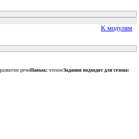
К модулям
развитие речи
Навык:
чтение
Задания подходят для сезона: