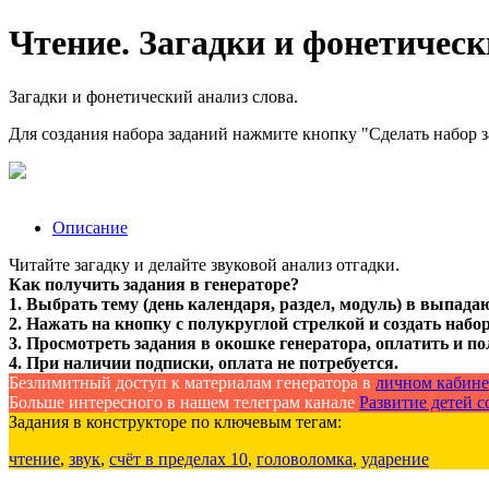
Чтение. Загадки и фонетическ
Загадки и фонетический анализ слова.
Для создания набора заданий нажмите кнопку "Сделать набор 
Описание
Читайте загадку и делайте звуковой анализ отгадки.
Как получить задания в генераторе?
1. Выбрать тему (день календаря, раздел, модуль) в выпада
2. Нажать на кнопку с полукруглой стрелкой и создать набор
3. Просмотреть задания в окошке генератора, оплатить и по
4. При наличии подписки, оплата не потребуется.
Безлимитный доступ к материалам генератора в
личном кабине
Больше интересного в нашем телеграм канале
Развитие детей со
Задания в конструкторе по ключевым тегам:
чтение
,
звук
,
счёт в пределах 10
,
головоломка
,
ударение