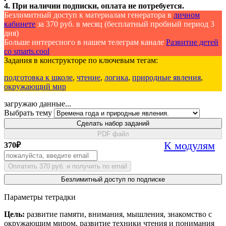
4. При наличии подписки, оплата не потребуется.
Безлимитный доступ к материалам генератора в
личном
кабинете
за 370 руб. в месяц (бесплатный пробный период 3
дня)
Больше интересного в нашем телеграм канале
Развитие детей
со smarts.cool
Задания в конструкторе по ключевым тегам:
подготовка к школе
,
чтение
,
логика
,
природные явления
,
окружающий мир
загружаю данные...
Выбрать тему
Сделать набор заданий
PDF файл
К модулям
370
₽
Оплатить 370 руб. и получить по email
Безлимитный доступ по подписке
Параметры тетрадки
Цель:
развитие памяти, внимания, мышления, знакомство с
окружающим миром, развитие техники чтения и понимания