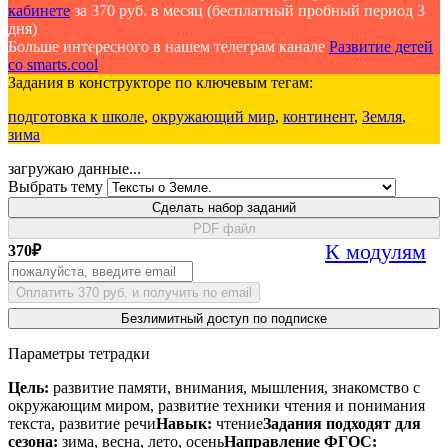
кабинете
за 370 руб. в месяц (бесплатный пробный период 3
дня)
Больше интересного в нашем телеграм канале
Развитие детей
со smarts.cool
Задания в конструкторе по ключевым тегам:
подготовка к школе
,
окружающий мир
,
континент
,
Земля
,
зима
загружаю данные...
Выбрать тему
Сделать набор заданий
PDF файл
К модулям
370
₽
Оплатить 370 руб. и получить по email
Безлимитный доступ по подписке
Параметры тетрадки
Цель:
развитие памяти, внимания, мышления, знакомство с
окружающим миром, развитие техники чтения и понимания
текста, развитие речи
Навык:
чтение
Задания подходят для
сезона:
зима, весна, лето, осень
Направление ФГОС: