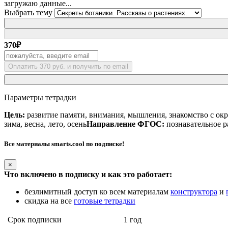
загружаю данные...
Выбрать тему
370
₽
Оплатить 370 руб. и получить по email
Параметры тетрадки
Цель:
развитие памяти, внимания, мышления, знакомство с ок
зима, весна, лето, осень
Направление ФГОС:
познавательное р
Все материалы smarts.cool по подписке!
×
Что включено в подписку и как это работает:
безлимитный доступ ко всем материалам
конструктора
и
скидка на все
готовые тетрадки
Срок подписки
1 год