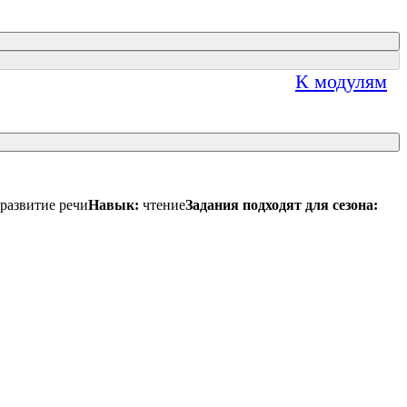
К модулям
развитие речи
Навык:
чтение
Задания подходят для сезона: