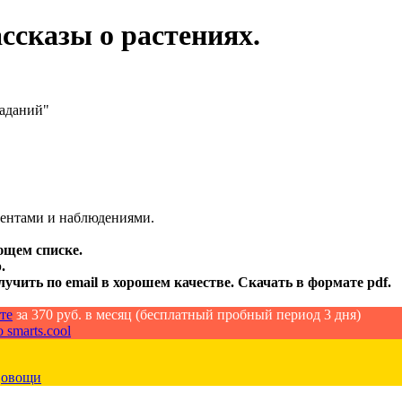
ссказы о растениях.
заданий"
иментами и наблюдениями.
ющем списке.
.
лучить по email в хорошем качестве. Скачать в формате pdf.
те
за 370 руб. в месяц (бесплатный пробный период 3 дня)
 smarts.cool
,
овощи