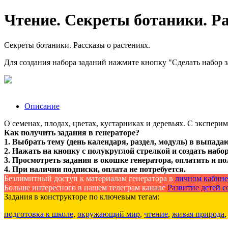
Чтение. Секреты ботаники. Ра
Секреты ботаники. Рассказы о растениях.
Для создания набора заданий нажмите кнопку "Сделать набор 
Описание
О семенах, плодах, цветах, кустарниках и деревьях. С экспер
Как получить задания в генераторе?
1. Выбрать тему (день календаря, раздел, модуль) в выпада
2. Нажать на кнопку с полукруглой стрелкой и создать набор
3. Просмотреть задания в окошке генератора, оплатить и по
4. При наличии подписки, оплата не потребуется.
Безлимитный доступ к материалам генератора в
личном кабине
Больше интересного в нашем телеграм канале
Развитие детей со
Задания в конструкторе по ключевым тегам:
подготовка к школе
,
окружающий мир
,
чтение
,
живая природа