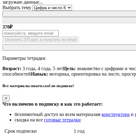
загружаю данные...
Выбрать тему
370
₽
Оплатить 370 руб. и получить по email
Параметры тетрадки
Возраст:
3 года, 4 года, 5 лет
Цель:
знакомство с цифрами и чис
способностей
Навык:
моторика, ориентировка на листе, прост
Все материалы smarts.cool по подписке!
×
Что включено в подписку и как это работает:
безлимитный доступ ко всем материалам
конструктора
и
скидка на все
готовые тетрадки
Срок подписки
1 год