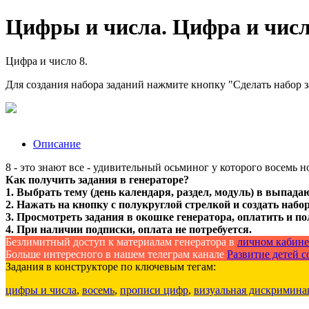
Цифры и числа. Цифра и числ
Цифра и число 8.
Для создания набора заданий нажмите кнопку "Сделать набор 
Описание
8 - это знают все - удивительный осьминог у которого восемь но
Как получить задания в генераторе?
1. Выбрать тему (день календаря, раздел, модуль) в выпада
2. Нажать на кнопку с полукруглой стрелкой и создать набор
3. Просмотреть задания в окошке генератора, оплатить и по
4. При наличии подписки, оплата не потребуется.
Безлимитный доступ к материалам генератора в
личном кабине
Больше интересного в нашем телеграм канале
Развитие детей со
Задания в конструкторе по ключевым тегам:
цифры и числа
,
восемь
,
прописи цифр
,
визуальная дискримина