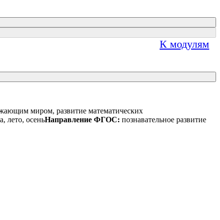
К модулям
ружающим миром, развитие математических
а, лето, осень
Направление ФГОС:
познавательное развитие