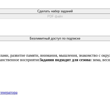
Сделать набор заданий
PDF файл
Безлимитный доступ по подписке
лами, развитие памяти, внимания, мышления, знакомство с ок
ранственное восприятие
Задания подходят для сезона:
зима, весн
генератора