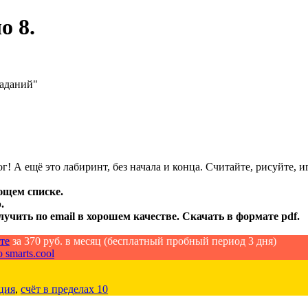
о 8.
заданий"
г! А ещё это лабиринт, без начала и конца. Считайте, рисуйте, и
ющем списке.
.
лучить по email в хорошем качестве. Скачать в формате pdf.
те
за 370 руб. в месяц (бесплатный пробный период 3 дня)
 smarts.cool
ция
,
счёт в пределах 10