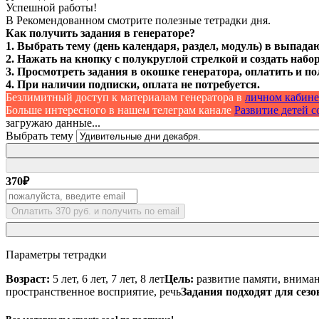
Успешной работы!
В Рекомендованном смотрите полезные тетрадки дня.
Как получить задания в генераторе?
1. Выбрать тему (день календаря, раздел, модуль) в выпада
2. Нажать на кнопку с полукруглой стрелкой и создать набор
3. Просмотреть задания в окошке генератора, оплатить и по
4. При наличии подписки, оплата не потребуется.
Безлимитный доступ к материалам генератора в
личном кабине
Больше интересного в нашем телеграм канале
Развитие детей со
загружаю данные...
Выбрать тему
370
₽
Оплатить 370 руб. и получить по email
Параметры тетрадки
Возраст:
5 лет, 6 лет, 7 лет, 8 лет
Цель:
развитие памяти, вниман
пространственное восприятие, речь
Задания подходят для сезо