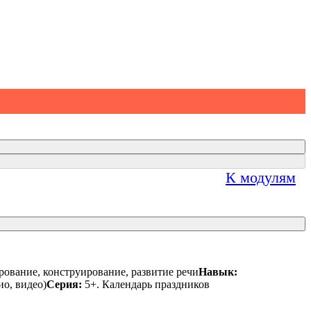
К модулям
ование, конструирование, развитие речи
Навык:
ио, видео)
Серия:
5+. Календарь праздников