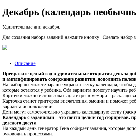
Декабрь (календарь необычны
Удивительные дни декабря.
Для создания набора заданий нажмите кнопку "Сделать набор 
Описание
Превратите целый год в удивительные открытия день за днё
и амплифицировать содержание развития, дополнить полез
На выбор вы можете заранее украсить сетку календаря, чтобы д
которые остаются у ребёнка. Оба варианта помогут научить ре
Карточки можно использовать для игры в мемори – раскладыват
Карточка станет триггером впечатления, эмоции и поможет реб
варианта использования.
Дети могут самостоятельно украшать календарную сетку (раскр
Календарь с заданиями – это почти целый год сюрпризов,
детского досуга.
На каждый день генератор Гена собирает задания, которые допо
руководить процессами.