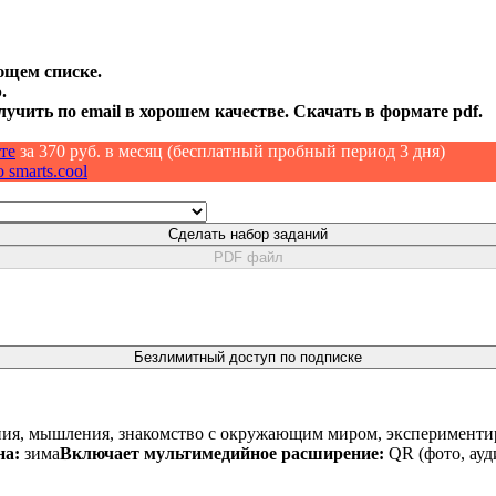
ющем списке.
.
лучить по email в хорошем качестве. Скачать в формате pdf.
те
за 370 руб. в месяц (бесплатный пробный период 3 дня)
 smarts.cool
Сделать набор заданий
PDF файл
Безлимитный доступ по подписке
ия, мышления, знакомство с окружающим миром, экспериментир
на:
зима
Включает мультимедийное расширение:
QR (фото, ауд