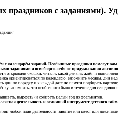
х праздников с заданиями). Уд
заданий"
м с календарём заданий. Необычные праздники помогут вам н
ными заданиями и освободить себя от придумывания активно
ети открывали окошки, читали, какой день их ждёт, и выполняли
бёнка ориентироваться по календарю, запомнить месяцы, дни нед
ь дни по порядку и к каждой дате по памяти подбирать карточку
ёнку запомнить, что необычного было в течение дня сегодняшне
ашивать, вырезать) и собирать целый год из фрагментов.
 проектная деятельность и отличный инструмент детского т
лнят любой план деятельности, занятие или квест или даже полн