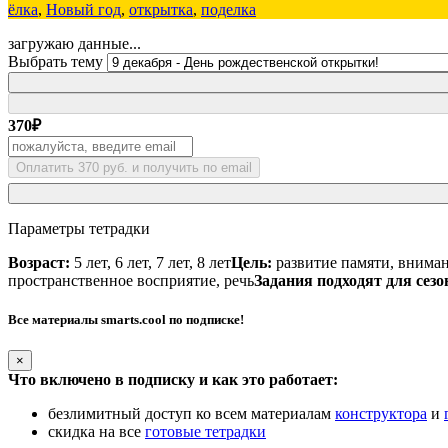
ёлка
,
Новый год
,
открытка
,
поделка
загружаю данные...
Выбрать тему
370
₽
Оплатить 370 руб. и получить по email
Параметры тетрадки
Возраст:
5 лет, 6 лет, 7 лет, 8 лет
Цель:
развитие памяти, вниман
пространственное восприятие, речь
Задания подходят для сезо
Все материалы smarts.cool по подписке!
×
Что включено в подписку и как это работает:
безлимитный доступ ко всем материалам
конструктора
и
скидка на все
готовые тетрадки