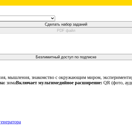
Сделать набор заданий
PDF файл
Безлимитный доступ по подписке
ия, мышления, знакомство с окружающим миром, экспериментир
на:
зима
Включает мультимедийное расширение:
QR (фото, ауд
генератора