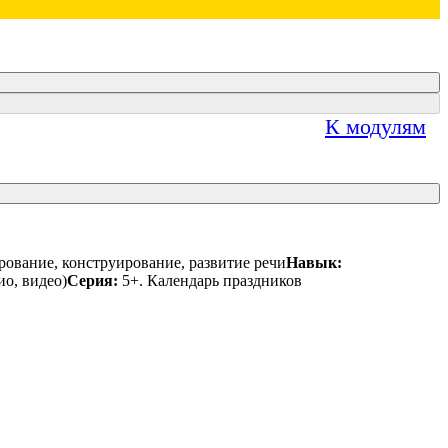
К модулям
ование, конструирование, развитие речи
Навык:
ио, видео)
Серия:
5+. Календарь праздников