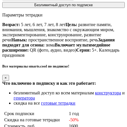
Безлимитный доступ по подписке
Параметры тетрадки
Возраст:
5 лет, 6 лет, 7 лет, 8 лет
Цель:
развитие памяти,
внимания, мышления, знакомство с окружающим миром,
экспериментирование, конструирование, развитие
речи
Навык:
пространственное восприятие, речь
Задания
подходят для сезона:
зима
Включает мультимедийное
расширение:
QR (фото, аудио, видео)
Серия:
5+. Календарь
праздников
Все материалы smarts.cool по подписке!
×
Что включено в подписку и как это работает:
безлимитный доступ ко всем материалам
конструктора
и
генератора
скидка на все
готовые тетрадки
Срок подписки
1 год
Скидка на готовые тетрадки
-50%
Стоимость, руб
1600