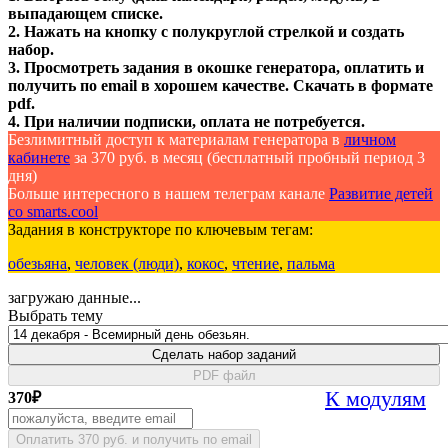
выпадающем списке.
2. Нажать на кнопку с полукруглой стрелкой и создать
набор.
3. Просмотреть задания в окошке генератора, оплатить и
получить по email в хорошем качестве. Скачать в формате
pdf.
4. При наличии подписки, оплата не потребуется.
Безлимитный доступ к материалам генератора в
личном
кабинете
за 370 руб. в месяц (бесплатный пробный период 3
дня)
Больше интересного в нашем телеграм канале
Развитие детей
со smarts.cool
Задания в конструкторе по ключевым тегам:
обезьяна
,
человек (люди)
,
кокос
,
чтение
,
пальма
загружаю данные...
Выбрать тему
Сделать набор заданий
PDF файл
К модулям
370
₽
Оплатить 370 руб. и получить по email