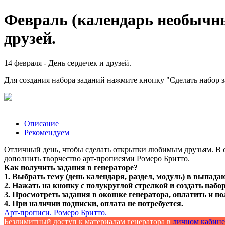
Февраль (календарь необычных
друзей.
14 февраля - День сердечек и друзей.
Для создания набора заданий нажмите кнопку "Сделать набор 
Описание
Рекомендуем
Отличный день, чтобы сделать открытки любимым друзьям. В ст
дополнить творчество арт-прописями Ромеро Бритто.
Как получить задания в генераторе?
1. Выбрать тему (день календаря, раздел, модуль) в выпада
2. Нажать на кнопку с полукруглой стрелкой и создать набор
3. Просмотреть задания в окошке генератора, оплатить и по
4. При наличии подписки, оплата не потребуется.
Арт-прописи. Ромеро Бритто.
Безлимитный доступ к материалам генератора в
личном кабине