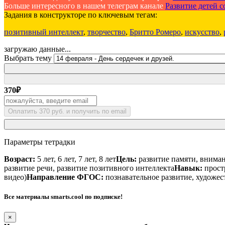
Больше интересного в нашем телеграм канале
Развитие детей со
Задания в конструкторе по ключевым тегам:
позитивный интеллект
,
творчество
,
Бритто Ромеро
,
искусство
,
загружаю данные...
Выбрать тему
370
₽
Оплатить 370 руб. и получить по email
Параметры тетрадки
Возраст:
5 лет, 6 лет, 7 лет, 8 лет
Цель:
развитие памяти, вниман
развитие речи, развитие позитивного интеллекта
Навык:
прост
видео)
Направление ФГОС:
познавательное развитие, художес
Все материалы smarts.cool по подписке!
×