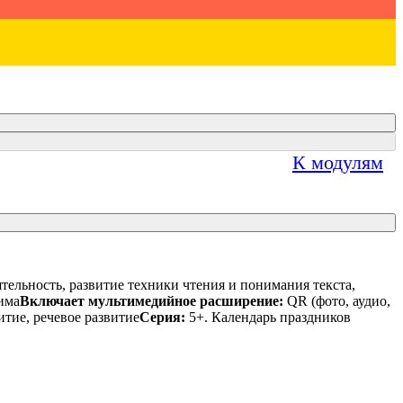
К модулям
ельность, развитие техники чтения и понимания текста,
има
Включает мультимедийное расширение:
QR (фото, аудио,
тие, речевое развитие
Серия:
5+. Календарь праздников