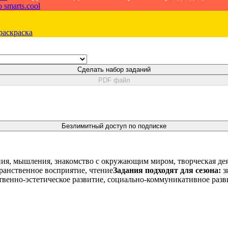
 smarts.cool
раскраска
Сделать набор заданий
PDF файл
Безлимитный доступ по подписке
ия, мышления, знакомство с окружающим миром, творческая деят
ранственное восприятие, чтение
Задания подходят для сезона:
з
твенно-эстетическое развитие, социально-коммуникативное разви