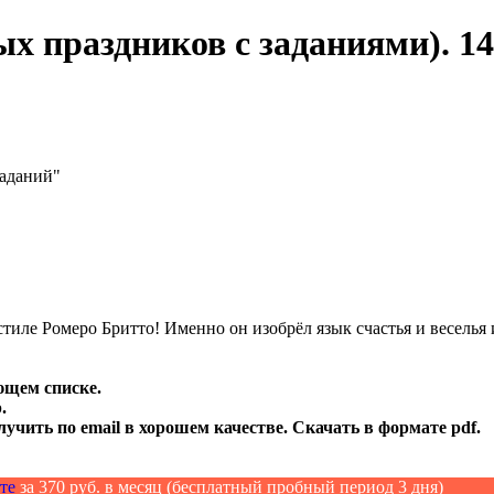
 праздников с заданиями). 14 
заданий"
иле Ромеро Бритто! Именно он изобрёл язык счастья и веселья 
ющем списке.
.
лучить по email в хорошем качестве. Скачать в формате pdf.
те
за 370 руб. в месяц (бесплатный пробный период 3 дня)