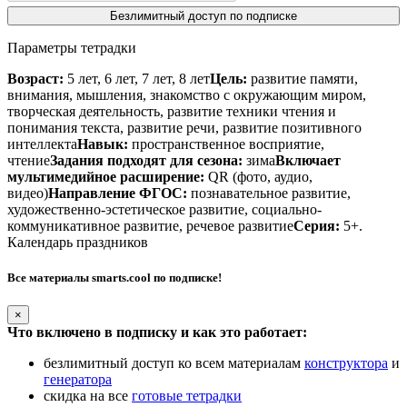
Безлимитный доступ по подписке
Параметры тетрадки
Возраст:
5 лет, 6 лет, 7 лет, 8 лет
Цель:
развитие памяти,
внимания, мышления, знакомство с окружающим миром,
творческая деятельность, развитие техники чтения и
понимания текста, развитие речи, развитие позитивного
интеллекта
Навык:
пространственное восприятие,
чтение
Задания подходят для сезона:
зима
Включает
мультимедийное расширение:
QR (фото, аудио,
видео)
Направление ФГОС:
познавательное развитие,
художественно-эстетическое развитие, социально-
коммуникативное развитие, речевое развитие
Серия:
5+.
Календарь праздников
Все материалы smarts.cool по подписке!
×
Что включено в подписку и как это работает:
безлимитный доступ ко всем материалам
конструктора
и
генератора
скидка на все
готовые тетрадки