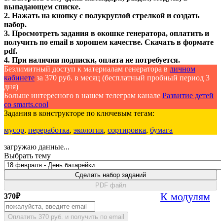
выпадающем списке.
2. Нажать на кнопку с полукруглой стрелкой и создать
набор.
3. Просмотреть задания в окошке генератора, оплатить и
получить по email в хорошем качестве. Скачать в формате
pdf.
4. При наличии подписки, оплата не потребуется.
Безлимитный доступ к материалам генератора в
личном
кабинете
за 370 руб. в месяц (бесплатный пробный период 3
дня)
Больше интересного в нашем телеграм канале
Развитие детей
со smarts.cool
Задания в конструкторе по ключевым тегам:
мусор
,
переработка
,
экология
,
сортировка
,
бумага
загружаю данные...
Выбрать тему
Сделать набор заданий
PDF файл
К модулям
370
₽
Оплатить 370 руб. и получить по email