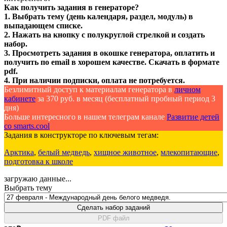
Как получить задания в генераторе?
1. Выбрать тему (день календаря, раздел, модуль) в
выпадающем списке.
2. Нажать на кнопку с полукруглой стрелкой и создать
набор.
3. Просмотреть задания в окошке генератора, оплатить и
получить по email в хорошем качестве. Скачать в формате
pdf.
4. При наличии подписки, оплата не потребуется.
Безлимитный доступ к материалам генератора в
личном
кабинете
за 370 руб. в месяц (бесплатный пробный период 3
дня)
Больше интересного в нашем телеграм канале
Развитие детей
со smarts.cool
Задания в конструкторе по ключевым тегам:
Арктика
,
белый медведь
,
хищное животное
,
млекопитающие
,
подготовка к школе
загружаю данные...
Выбрать тему
Сделать набор заданий
PDF файл