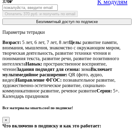
К модулям
370
₽
Оплатить 370 руб. и получить по email
Безлимитный доступ по подписке
Параметры тетрадки
Возраст:
5 лет, 6 лет, 7 лет, 8 лет
Цель:
развитие памяти,
внимания, мышления, знакомство с окружающим миром,
творческая деятельность, развитие техники чтения и
понимания текста, развитие речи, развитие позитивного
интеллекта
Навык:
пространственное восприятие,
чтение
Задания подходят для сезона:
зима
Включает
мультимедийное расширение:
QR (фото, аудио,
видео)
Направление ФГОС:
познавательное развитие,
художественно-эстетическое развитие, социально-
коммуникативное развитие, речевое развитие
Серия:
5+.
Календарь праздников
Все материалы smarts.cool по подписке!
×
Что включено в подписку и как это работает: