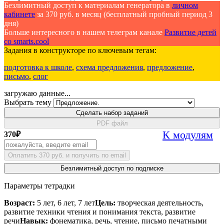
Безлимитный доступ к материалам генератора в
личном
кабинете
за 370 руб. в месяц (бесплатный пробный период 3
дня)
Больше интересного в нашем телеграм канале
Развитие детей
со smarts.cool
Задания в конструкторе по ключевым тегам:
подготовка к школе
,
схема предложения
,
предложение
,
письмо
,
слог
загружаю данные...
Выбрать тему
Сделать набор заданий
PDF файл
К модулям
370
₽
Оплатить 370 руб. и получить по email
Безлимитный доступ по подписке
Параметры тетрадки
Возраст:
5 лет, 6 лет, 7 лет
Цель:
творческая деятельность,
развитие техники чтения и понимания текста, развитие
речи
Навык:
фонематика, речь, чтение, письмо печатными