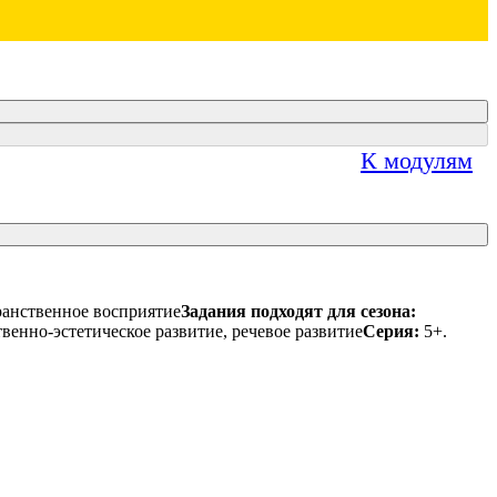
К модулям
анственное восприятие
Задания подходят для сезона:
венно-эстетическое развитие, речевое развитие
Серия:
5+.