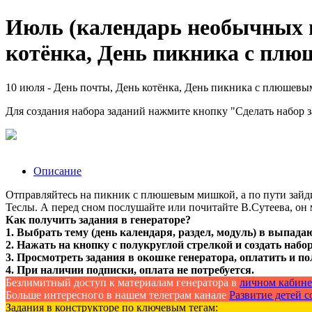
Июль (календарь необычных п
котёнка, День пикника с пл
10 июля - День почты, День котёнка, День пикника с плюшев
Для создания набора заданий нажмите кнопку "Сделать набор 
Описание
Отправляйтесь на пикник с плюшевым мишкой, а по пути зайдит
Теслы. А перед сном послушайте или почитайте В.Сутеева, он 
Как получить задания в генераторе?
1. Выбрать тему (день календаря, раздел, модуль) в выпада
2. Нажать на кнопку с полукруглой стрелкой и создать набор
3. Просмотреть задания в окошке генератора, оплатить и по
4. При наличии подписки, оплата не потребуется.
Безлимитный доступ к материалам генератора в
личном кабине
Больше интересного в нашем телеграм канале
Развитие детей со
Задания в конструкторе по ключевым тегам: