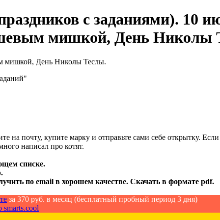
раздников с заданиями). 10 ию
юшевым мишкой, День Николы 
ым мишкой, День Николы Теслы.
заданий"
е на почту, купите марку и отправьте сами себе открытку. Если
много написал про котят.
ющем списке.
.
лучить по email в хорошем качестве. Скачать в формате pdf.
те
за 370 руб. в месяц (бесплатный пробный период 3 дня)
 smarts.cool