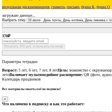
визуальная дискриминация
,
грамота
,
письмо
,
буква К
,
буква О
загружаю данные...
Выбрать тему
370
₽
Оплатить 370 руб. и получить по email
Параметры тетрадки
Возраст:
5 лет, 6 лет, 7 лет, 8 лет
Цель:
знакомство с окружающим
лето
Включает мультимедийное расширение:
QR (фото, аудио,
Календарь праздников
Все материалы smarts.cool по подписке!
×
Что включено в подписку и как это работает: