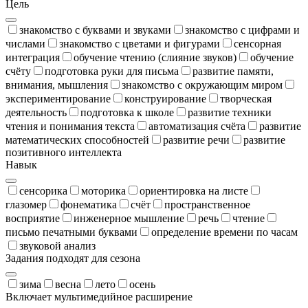
Цель
знакомство с буквами и звуками
знакомство с цифрами и
числами
знакомство с цветами и фигурами
сенсорная
интеграция
обучение чтению (слияние звуков)
обучение
счёту
подготовка руки для письма
развитие памяти,
внимания, мышления
знакомство с окружающим миром
экспериментирование
конструирование
творческая
деятельность
подготовка к школе
развитие техники
чтения и понимания текста
автоматизация счёта
развитие
математических способностей
развитие речи
развитие
позитивного интеллекта
Навык
сенсорика
моторика
ориентировка на листе
глазомер
фонематика
счёт
пространственное
восприятие
инженерное мышление
речь
чтение
письмо печатными буквами
определение времени по часам
звуковой анализ
Задания подходят для сезона
зима
весна
лето
осень
Включает мультимедийное расширение