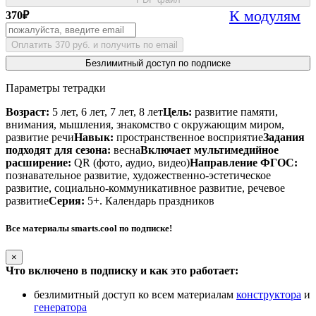
К модулям
370
₽
Оплатить 370 руб. и получить по email
Безлимитный доступ по подписке
Параметры тетрадки
Возраст:
5 лет, 6 лет, 7 лет, 8 лет
Цель:
развитие памяти,
внимания, мышления, знакомство с окружающим миром,
развитие речи
Навык:
пространственное восприятие
Задания
подходят для сезона:
весна
Включает мультимедийное
расширение:
QR (фото, аудио, видео)
Направление ФГОС:
познавательное развитие, художественно-эстетическое
развитие, социально-коммуникативное развитие, речевое
развитие
Серия:
5+. Календарь праздников
Все материалы smarts.cool по подписке!
×
Что включено в подписку и как это работает:
безлимитный доступ ко всем материалам
конструктора
и
генератора