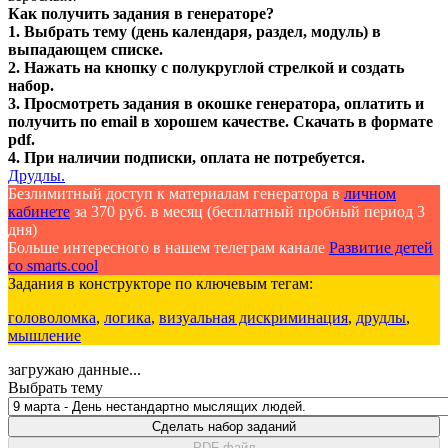
Как получить задания в генераторе?
1. Выбрать тему (день календаря, раздел, модуль) в
выпадающем списке.
2. Нажать на кнопку с полукруглой стрелкой и создать
набор.
3. Просмотреть задания в окошке генератора, оплатить и
получить по email в хорошем качестве. Скачать в формате
pdf.
4. При наличии подписки, оплата не потребуется.
Друдлы.
Безлимитный доступ к материалам генератора в
личном
кабинете
за 370 руб. в месяц (бесплатный пробный период 3
дня)
Больше интересного в нашем телеграм канале
Развитие детей
со smarts.cool
Задания в конструкторе по ключевым тегам:
головоломка
,
логика
,
визуальная дискриминация
,
друдлы
,
мышление
загружаю данные...
Выбрать тему
Сделать набор заданий
PDF файл