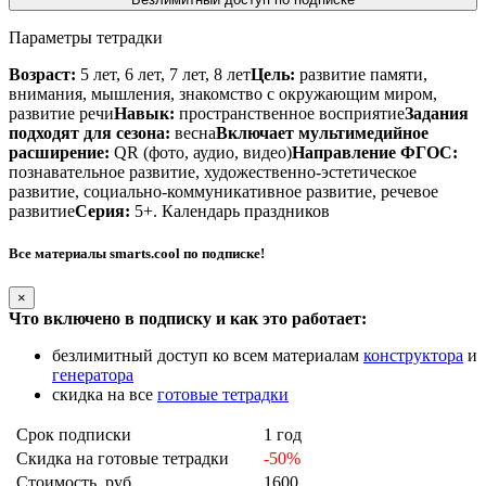
Параметры тетрадки
Возраст:
5 лет, 6 лет, 7 лет, 8 лет
Цель:
развитие памяти,
внимания, мышления, знакомство с окружающим миром,
развитие речи
Навык:
пространственное восприятие
Задания
подходят для сезона:
весна
Включает мультимедийное
расширение:
QR (фото, аудио, видео)
Направление ФГОС:
познавательное развитие, художественно-эстетическое
развитие, социально-коммуникативное развитие, речевое
развитие
Серия:
5+. Календарь праздников
Все материалы smarts.cool по подписке!
×
Что включено в подписку и как это работает:
безлимитный доступ ко всем материалам
конструктора
и
генератора
скидка на все
готовые тетрадки
Срок подписки
1 год
Скидка на готовые тетрадки
-50%
Стоимость, руб
1600