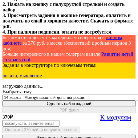
2. Нажать на кнопку с полукруглой стрелкой и создать
набор.
3. Просмотреть задания в окошке генератора, оплатить и
получить по email в хорошем качестве. Скачать в формате
pdf.
4. При наличии подписки, оплата не потребуется.
Безлимитный доступ к материалам генератора в
личном
кабинете
за 370 руб. в месяц (бесплатный пробный период 3
дня)
Больше интересного в нашем телеграм канале
Развитие детей
со smarts.cool
Задания в конструкторе по ключевым тегам:
логика
,
мышление
загружаю данные...
Выбрать тему
Сделать набор заданий
PDF файл
К модулям
370
₽
Оплатить 370 руб. и получить по email
Безлимитный доступ по подписке