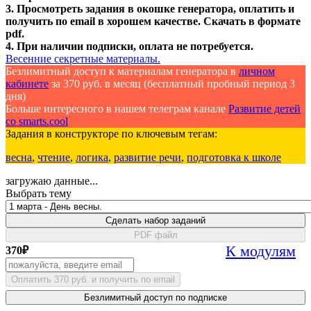
3. Просмотреть задания в окошке генератора, оплатить и
получить по email в хорошем качестве. Скачать в формате
pdf.
4. При наличии подписки, оплата не потребуется.
Весенние секретные материалы.
Безлимитный доступ к материалам генератора в
личном
кабинете
за 370 руб. в месяц (бесплатный пробный период 3
дня)
Больше интересного в нашем телеграм канале
Развитие детей
со smarts.cool
Задания в конструкторе по ключевым тегам:
весна
,
чтение
,
логика
,
развитие речи
,
подготовка к школе
загружаю данные...
Выбрать тему
Сделать набор заданий
PDF файл
К модулям
370
₽
Оплатить 370 руб. и получить по email
Безлимитный доступ по подписке