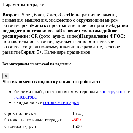
Параметры тетрадки
Возраст:
5 лет, 6 лет, 7 лет, 8 лет
Цель:
развитие памяти,
внимания, мышления, знакомство с окружающим миром,
развитие речи
Навык:
пространственное восприятие
Задания
подходят для сезона:
весна
Включает мультимедийное
расширение:
QR (фото, аудио, видео)
Направление ФГОС:
познавательное развитие, художественно-эстетическое
развитие, социально-коммуникативное развитие, речевое
развитие
Серия:
5+. Календарь праздников
Все материалы smarts.cool по подписке!
×
Что включено в подписку и как это работает:
безлимитный доступ ко всем материалам
конструктора
и
генератора
скидка на все
готовые тетрадки
Срок подписки
1 год
Скидка на готовые тетрадки
-50%
Стоимость, руб
1600