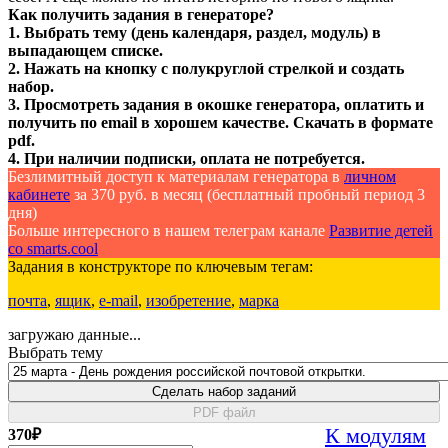
Как получить задания в генераторе?
1. Выбрать тему (день календаря, раздел, модуль) в
выпадающем списке.
2. Нажать на кнопку с полукруглой стрелкой и создать
набор.
3. Просмотреть задания в окошке генератора, оплатить и
получить по email в хорошем качестве. Скачать в формате
pdf.
4. При наличии подписки, оплата не потребуется.
Безлимитный доступ к материалам генератора в
личном
кабинете
за 370 руб. в месяц (бесплатный пробный период 3
дня)
Больше интересного в нашем телеграм канале
Развитие детей
со smarts.cool
Задания в конструкторе по ключевым тегам:
почта
,
ящик
,
e-mail
,
изобретение
,
марка
загружаю данные...
Выбрать тему
Сделать набор заданий
PDF файл
К модулям
370
₽