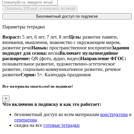
Оплатить 370 руб. и получить по email
Безлимитный доступ по подписке
Параметры тетрадки
Возраст:
5 лет, 6 лет, 7 лет, 8 лет
Цель:
развитие памяти,
внимания, мышления, знакомство с окружающим миром,
развитие речи
Навык:
пространственное восприятие
Задания
подходят для сезона:
весна
Включает мультимедийное
расширение:
QR (фото, аудио, видео)
Направление ФГОС:
познавательное развитие, художественно-эстетическое
развитие, социально-коммуникативное развитие, речевое
развитие
Серия:
5+. Календарь праздников
Все материалы smarts.cool по подписке!
×
Что включено в подписку и как это работает:
безлимитный доступ ко всем материалам
конструктора
и
генератора
скидка на все
готовые тетрадки