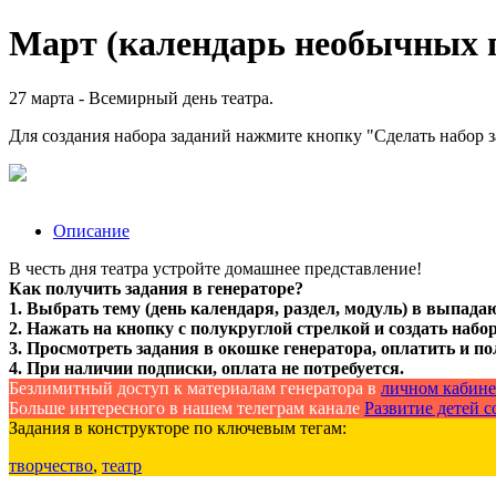
Март (календарь необычных пр
27 марта - Всемирный день театра.
Для создания набора заданий нажмите кнопку "Сделать набор 
Описание
В честь дня театра устройте домашнее представление!
Как получить задания в генераторе?
1. Выбрать тему (день календаря, раздел, модуль) в выпада
2. Нажать на кнопку с полукруглой стрелкой и создать набор
3. Просмотреть задания в окошке генератора, оплатить и по
4. При наличии подписки, оплата не потребуется.
Безлимитный доступ к материалам генератора в
личном кабине
Больше интересного в нашем телеграм канале
Развитие детей со
Задания в конструкторе по ключевым тегам:
творчество
,
театр