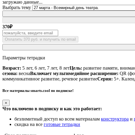
загружаю данные...
Выбрать тему
370
₽
Оплатить 370 руб. и получить по email
Параметры тетрадки
Возраст:
5 лет, 6 лет, 7 лет, 8 лет
Цель:
развитие памяти, внима
сезона:
весна
Включает мультимедийное расширение:
QR (фот
коммуникативное развитие, речевое развитие
Серия:
5+. Кален
Все материалы smarts.cool по подписке!
×
Что включено в подписку и как это работает:
безлимитный доступ ко всем материалам
конструктора
и
скидка на все
готовые тетрадки