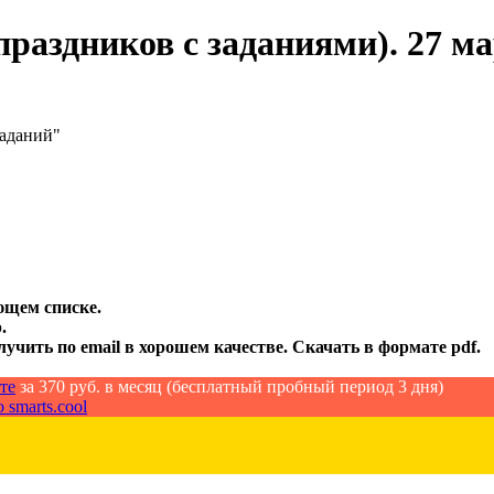
аздников с заданиями). 27 ма
заданий"
ющем списке.
.
лучить по email в хорошем качестве. Скачать в формате pdf.
те
за 370 руб. в месяц (бесплатный пробный период 3 дня)
 smarts.cool