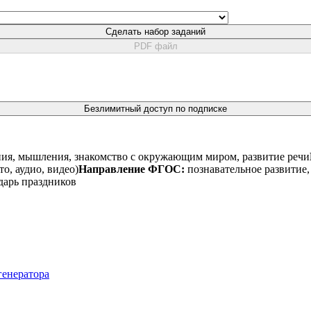
Сделать набор заданий
PDF файл
Безлимитный доступ по подписке
ния, мышления, знакомство с окружающим миром, развитие речи
о, аудио, видео)
Направление ФГОС:
познавательное развитие,
дарь праздников
генератора