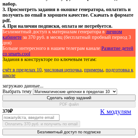
набор.
3. Просмотреть задания в окошке генератора, оплатить и
получить по email в хорошем качестве. Скачать в формате
pdf.
4. При наличии подписки, оплата не потребуется.
Безлимитный доступ к материалам генератора в
личном
кабинете
за 370 руб. в месяц (бесплатный пробный период 3
дня)
Больше интересного в нашем телеграм канале
Развитие детей
со smarts.cool
Задания в конструкторе по ключевым тегам:
счёт в пределах 10
,
числовая цепочка
,
примеры
,
подготовка к
школе
загружаю данные...
Выбрать тему
Сделать набор заданий
PDF файл
К модулям
370
₽
Оплатить 370 руб. и получить по email
Безлимитный доступ по подписке