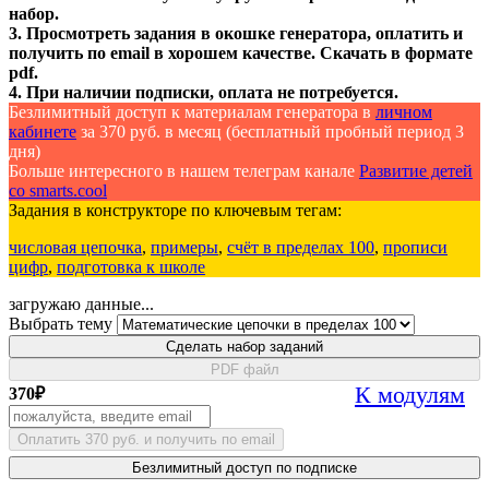
набор.
3. Просмотреть задания в окошке генератора, оплатить и
получить по email в хорошем качестве. Скачать в формате
pdf.
4. При наличии подписки, оплата не потребуется.
Безлимитный доступ к материалам генератора в
личном
кабинете
за 370 руб. в месяц (бесплатный пробный период 3
дня)
Больше интересного в нашем телеграм канале
Развитие детей
со smarts.cool
Задания в конструкторе по ключевым тегам:
числовая цепочка
,
примеры
,
счёт в пределах 100
,
прописи
цифр
,
подготовка к школе
загружаю данные...
Выбрать тему
Сделать набор заданий
PDF файл
К модулям
370
₽
Оплатить 370 руб. и получить по email
Безлимитный доступ по подписке