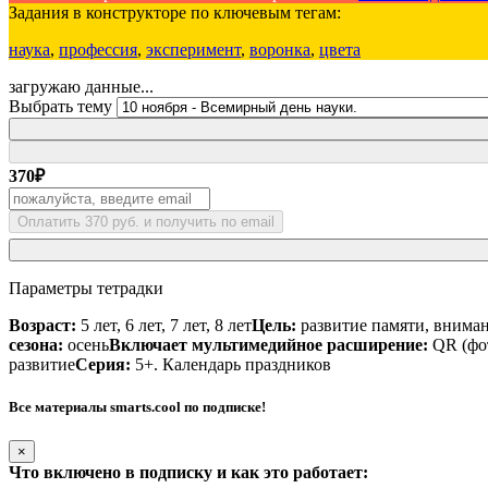
Задания в конструкторе по ключевым тегам:
наука
,
профессия
,
эксперимент
,
воронка
,
цвета
загружаю данные...
Выбрать тему
370
₽
Оплатить 370 руб. и получить по email
Параметры тетрадки
Возраст:
5 лет, 6 лет, 7 лет, 8 лет
Цель:
развитие памяти, внима
сезона:
осень
Включает мультимедийное расширение:
QR (фот
развитие
Серия:
5+. Календарь праздников
Все материалы smarts.cool по подписке!
×
Что включено в подписку и как это работает: