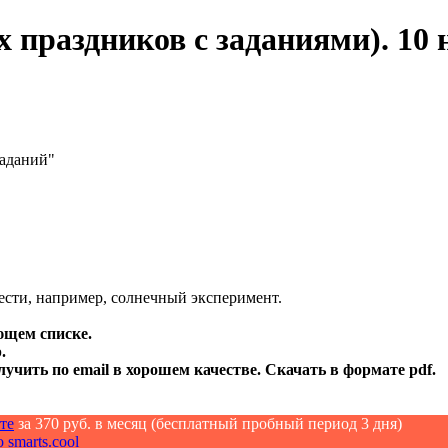
 праздников с заданиями). 10 
заданий"
ести, например, солнечный эксперимент.
ющем списке.
.
лучить по email в хорошем качестве. Скачать в формате pdf.
те
за 370 руб. в месяц (бесплатный пробный период 3 дня)
 smarts.cool