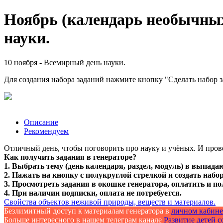
Ноябрь (календарь необычных
науки.
10 ноября - Всемирный день науки.
Для создания набора заданий нажмите кнопку "Сделать набор 
Описание
Рекомендуем
Отличный день, чтобы поговорить про науку и учёных. И пров
Как получить задания в генераторе?
1. Выбрать тему (день календаря, раздел, модуль) в выпада
2. Нажать на кнопку с полукруглой стрелкой и создать набор
3. Просмотреть задания в окошке генератора, оплатить и по
4. При наличии подписки, оплата не потребуется.
Свойства объектов неживой природы, веществ и материалов.
Безлимитный доступ к материалам генератора в
личном кабине
Больше интересного в нашем телеграм канале
Развитие детей со