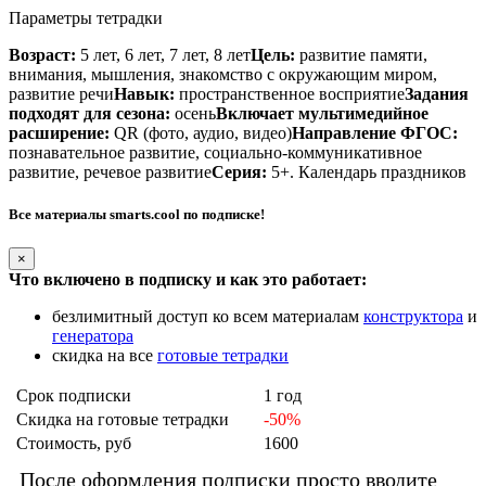
Параметры тетрадки
Возраст:
5 лет, 6 лет, 7 лет, 8 лет
Цель:
развитие памяти,
внимания, мышления, знакомство с окружающим миром,
развитие речи
Навык:
пространственное восприятие
Задания
подходят для сезона:
осень
Включает мультимедийное
расширение:
QR (фото, аудио, видео)
Направление ФГОС:
познавательное развитие, социально-коммуникативное
развитие, речевое развитие
Серия:
5+. Календарь праздников
Все материалы smarts.cool по подписке!
×
Что включено в подписку и как это работает:
безлимитный доступ ко всем материалам
конструктора
и
генератора
скидка на все
готовые тетрадки
Срок подписки
1 год
Скидка на готовые тетрадки
-50%
Стоимость, руб
1600
После оформления подписки просто вводите