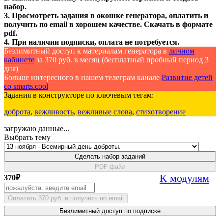
набор.
3. Просмотреть задания в окошке генератора, оплатить и
получить по email в хорошем качестве. Скачать в формате
pdf.
4. При наличии подписки, оплата не потребуется.
Безлимитный доступ к материалам генератора в
личном
кабинете
за 370 руб. в месяц (бесплатный пробный период 3
дня)
Больше интересного в нашем телеграм канале
Развитие детей
со smarts.cool
Задания в конструкторе по ключевым тегам:
доброта
,
вежливость
,
вежливые слова
,
стихотворение
загружаю данные...
Выбрать тему
Сделать набор заданий
PDF файл
К модулям
370
₽
Оплатить 370 руб. и получить по email
Безлимитный доступ по подписке