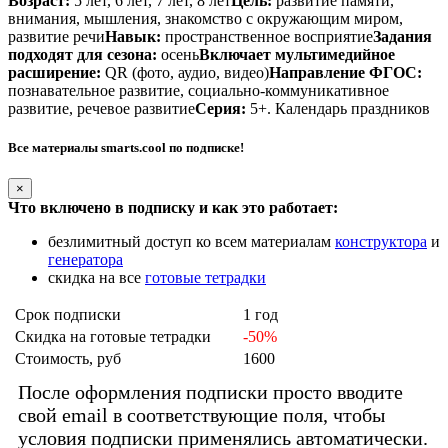
Возраст:
5 лет, 6 лет, 7 лет, 8 лет
Цель:
развитие памяти,
внимания, мышления, знакомство с окружающим миром,
развитие речи
Навык:
пространственное восприятие
Задания
подходят для сезона:
осень
Включает мультимедийное
расширение:
QR (фото, аудио, видео)
Направление ФГОС:
познавательное развитие, социально-коммуникативное
развитие, речевое развитие
Серия:
5+. Календарь праздников
Все материалы smarts.cool по подписке!
×
Что включено в подписку и как это работает:
безлимитный доступ ко всем материалам
конструктора
и
генератора
скидка на все
готовые тетрадки
Срок подписки
1 год
Скидка на готовые тетрадки
-50%
Стоимость, руб
1600
После оформления подписки просто вводите
свой email в соответствующие поля, чтобы
условия подписки применялись автоматически.