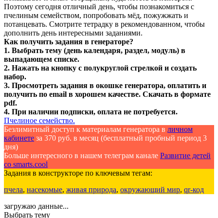
Поэтому сегодня отличный день, чтобы познакомиться с
пчелиным семейством, попробовать мёд, пожужжать и
потанцевать. Смотрите тетрадку в рекомендованном, чтобы
дополнить день интересными заданиями.
Как получить задания в генераторе?
1. Выбрать тему (день календаря, раздел, модуль) в
выпадающем списке.
2. Нажать на кнопку с полукруглой стрелкой и создать
набор.
3. Просмотреть задания в окошке генератора, оплатить и
получить по email в хорошем качестве. Скачать в формате
pdf.
4. При наличии подписки, оплата не потребуется.
Пчелиное семейство.
Безлимитный доступ к материалам генератора в
личном
кабинете
за 370 руб. в месяц (бесплатный пробный период 3
дня)
Больше интересного в нашем телеграм канале
Развитие детей
со smarts.cool
Задания в конструкторе по ключевым тегам:
пчела
,
насекомые
,
живая природа
,
окружающий мир
,
qr-код
загружаю данные...
Выбрать тему