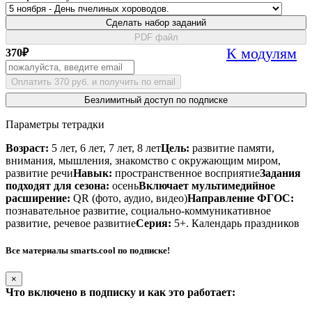
Сделать набор заданий
PDF файл
К модулям
370
₽
Оплатить 370 руб. и получить по email
Безлимитный доступ по подписке
Параметры тетрадки
Возраст:
5 лет, 6 лет, 7 лет, 8 лет
Цель:
развитие памяти,
внимания, мышления, знакомство с окружающим миром,
развитие речи
Навык:
пространственное восприятие
Задания
подходят для сезона:
осень
Включает мультимедийное
расширение:
QR (фото, аудио, видео)
Направление ФГОС:
познавательное развитие, социально-коммуникативное
развитие, речевое развитие
Серия:
5+. Календарь праздников
Все материалы smarts.cool по подписке!
×
Что включено в подписку и как это работает: