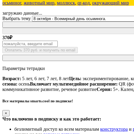
осьминог
,
животный мир
,
моллюск
,
qr-код
,
окружающий мир
загружаю данные...
Выбрать тему
370
₽
Оплатить 370 руб. и получить по email
Параметры тетрадки
Возраст:
5 лет, 6 лет, 7 лет, 8 лет
Цель:
экспериментирование, ко
сезона:
осень
Включает мультимедийное расширение:
QR (фот
коммуникативное развитие, речевое развитие
Серия:
5+. Кален
Все материалы smarts.cool по подписке!
×
Что включено в подписку и как это работает:
безлимитный доступ ко всем материалам
конструктора
и