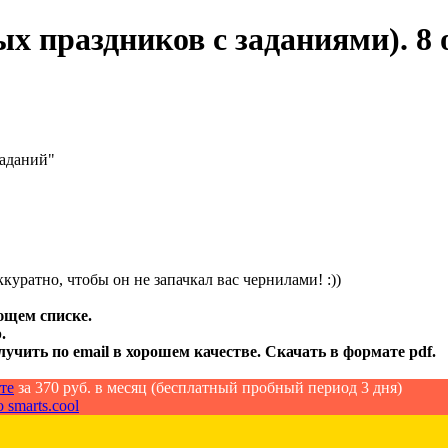
х праздников с заданиями). 8 
заданий"
куратно, чтобы он не запачкал вас чернилами! :))
ющем списке.
.
лучить по email в хорошем качестве. Скачать в формате pdf.
те
за 370 руб. в месяц (бесплатный пробный период 3 дня)
 smarts.cool