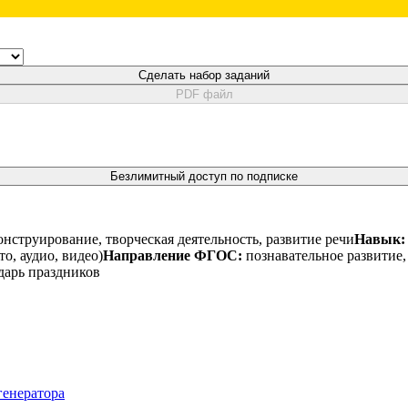
Сделать набор заданий
PDF файл
Безлимитный доступ по подписке
нструирование, творческая деятельность, развитие речи
Навык:
о, аудио, видео)
Направление ФГОС:
познавательное развитие,
дарь праздников
генератора