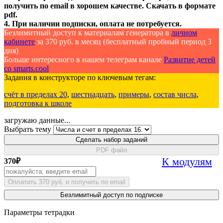
получить по email в хорошем качестве. Скачать в формате
pdf.
4. При наличии подписки, оплата не потребуется.
Безлимитный доступ к материалам генератора в
личном
кабинете
за 370 руб. в месяц (бесплатный пробный период 3
дня)
Больше интересного в нашем телеграм канале
Развитие детей
со smarts.cool
Задания в конструкторе по ключевым тегам:
счёт в пределах 20
,
шестнадцать
,
примеры
,
состав числа
,
подготовка к школе
загружаю данные...
Выбрать тему
Сделать набор заданий
PDF файл
К модулям
370
₽
Оплатить 370 руб. и получить по email
Безлимитный доступ по подписке
Параметры тетрадки