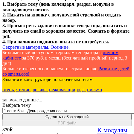
1. Выбрать тему (день календаря, раздел, модуль) в
выпадающем списке.
2. Нажать на кнопку с полукруглой стрелкой и создать
набор.
3. Просмотреть задания в окошке генератора, оплатить и
получить по email в хорошем качестве. Скачать в формате
pdf.
4. При наличии подписки, оплата не потребуется.
Секретные материалы. Осенние.
Безлимитный доступ к материалам генератора в
личном
кабинете
за 370 руб. в месяц (бесплатный пробный период 3
дня)
Больше интересного в нашем телеграм канале
Развитие детей
со smarts.cool
Задания в конструкторе по ключевым тегам:
осень
,
чтение
,
логика
,
неживая природа
,
письмо
загружаю данные...
Выбрать тему
Сделать набор заданий
PDF файл
К модулям
370
₽