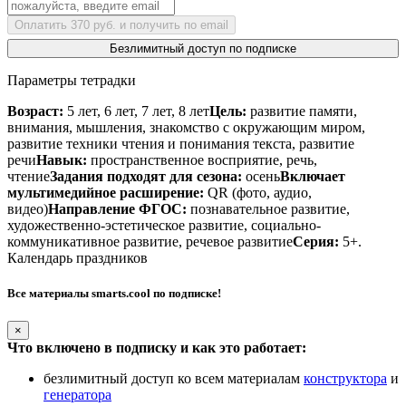
Оплатить 370 руб. и получить по email
Безлимитный доступ по подписке
Параметры тетрадки
Возраст:
5 лет, 6 лет, 7 лет, 8 лет
Цель:
развитие памяти,
внимания, мышления, знакомство с окружающим миром,
развитие техники чтения и понимания текста, развитие
речи
Навык:
пространственное восприятие, речь,
чтение
Задания подходят для сезона:
осень
Включает
мультимедийное расширение:
QR (фото, аудио,
видео)
Направление ФГОС:
познавательное развитие,
художественно-эстетическое развитие, социально-
коммуникативное развитие, речевое развитие
Серия:
5+.
Календарь праздников
Все материалы smarts.cool по подписке!
×
Что включено в подписку и как это работает:
безлимитный доступ ко всем материалам
конструктора
и
генератора