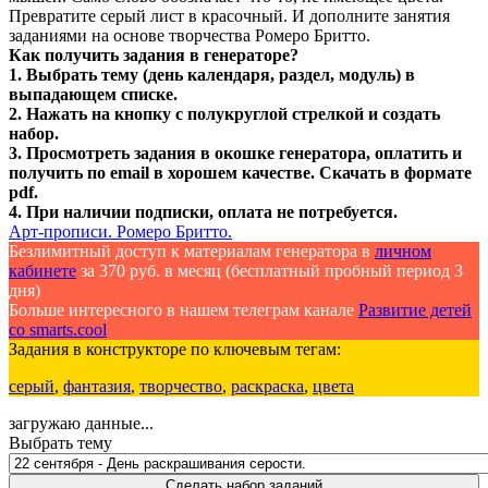
Превратите серый лист в красочный. И дополните занятия
заданиями на основе творчества Ромеро Бритто.
Как получить задания в генераторе?
1. Выбрать тему (день календаря, раздел, модуль) в
выпадающем списке.
2. Нажать на кнопку с полукруглой стрелкой и создать
набор.
3. Просмотреть задания в окошке генератора, оплатить и
получить по email в хорошем качестве. Скачать в формате
pdf.
4. При наличии подписки, оплата не потребуется.
Арт-прописи. Ромеро Бритто.
Безлимитный доступ к материалам генератора в
личном
кабинете
за 370 руб. в месяц (бесплатный пробный период 3
дня)
Больше интересного в нашем телеграм канале
Развитие детей
со smarts.cool
Задания в конструкторе по ключевым тегам:
серый
,
фантазия
,
творчество
,
раскраска
,
цвета
загружаю данные...
Выбрать тему
Сделать набор заданий