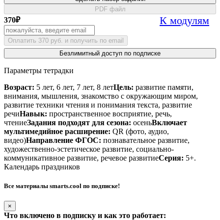
PDF файл
К модулям
370
₽
Оплатить 370 руб. и получить по email
Безлимитный доступ по подписке
Параметры тетрадки
Возраст:
5 лет, 6 лет, 7 лет, 8 лет
Цель:
развитие памяти,
внимания, мышления, знакомство с окружающим миром,
развитие техники чтения и понимания текста, развитие
речи
Навык:
пространственное восприятие, речь,
чтение
Задания подходят для сезона:
осень
Включает
мультимедийное расширение:
QR (фото, аудио,
видео)
Направление ФГОС:
познавательное развитие,
художественно-эстетическое развитие, социально-
коммуникативное развитие, речевое развитие
Серия:
5+.
Календарь праздников
Все материалы smarts.cool по подписке!
×
Что включено в подписку и как это работает: