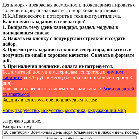
День моря - прекрасная возможность поэкспериментировать с
солёной водой, познакомиться с морскими картинами
И.К.Айвазовского и потворить в технике пуантилизма.
Как получить задания в генераторе?
1. Выбрать тему (день календаря, раздел, модуль) в
выпадающем списке.
2. Нажать на кнопку с полукруглой стрелкой и создать
набор.
3. Просмотреть задания в окошке генератора, оплатить и
получить по email в хорошем качестве. Скачать в формате
pdf.
4. При наличии подписки, оплата не потребуется.
Безлимитный доступ к материалам генератора в
личном
кабинете
за 370 руб. в месяц (бесплатный пробный период 3
дня)
Больше интересного в нашем телеграм канале
Развитие детей
со smarts.cool
Задания в конструкторе по ключевым тегам:
море
,
творчество
,
искусство
,
моторика
,
окружающий мир
загружаю данные...
Выбрать тему
Сделать набор заданий