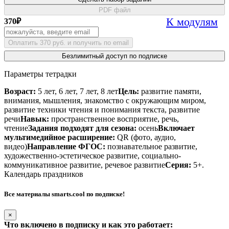
PDF файл
К модулям
370
₽
Оплатить 370 руб. и получить по email
Безлимитный доступ по подписке
Параметры тетрадки
Возраст:
5 лет, 6 лет, 7 лет, 8 лет
Цель:
развитие памяти,
внимания, мышления, знакомство с окружающим миром,
развитие техники чтения и понимания текста, развитие
речи
Навык:
пространственное восприятие, речь,
чтение
Задания подходят для сезона:
осень
Включает
мультимедийное расширение:
QR (фото, аудио,
видео)
Направление ФГОС:
познавательное развитие,
художественно-эстетическое развитие, социально-
коммуникативное развитие, речевое развитие
Серия:
5+.
Календарь праздников
Все материалы smarts.cool по подписке!
×
Что включено в подписку и как это работает: