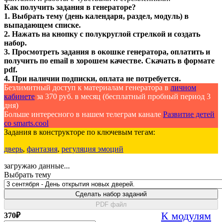
Как получить задания в генераторе?
1. Выбрать тему (день календаря, раздел, модуль) в
выпадающем списке.
2. Нажать на кнопку с полукруглой стрелкой и создать
набор.
3. Просмотреть задания в окошке генератора, оплатить и
получить по email в хорошем качестве. Скачать в формате
pdf.
4. При наличии подписки, оплата не потребуется.
Безлимитный доступ к материалам генератора в
личном
кабинете
за 370 руб. в месяц (бесплатный пробный период 3
дня)
Больше интересного в нашем телеграм канале
Развитие детей
со smarts.cool
Задания в конструкторе по ключевым тегам:
дверь
,
фантазия
,
регуляция эмоций
загружаю данные...
Выбрать тему
Сделать набор заданий
PDF файл
К модулям
370
₽