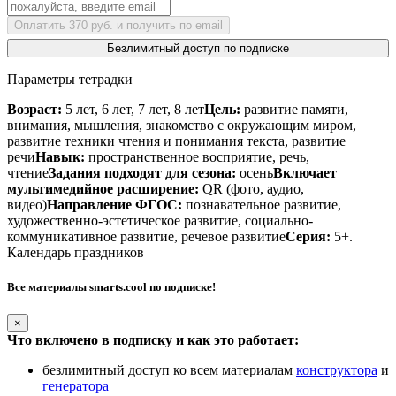
Оплатить 370 руб. и получить по email
Безлимитный доступ по подписке
Параметры тетрадки
Возраст:
5 лет, 6 лет, 7 лет, 8 лет
Цель:
развитие памяти,
внимания, мышления, знакомство с окружающим миром,
развитие техники чтения и понимания текста, развитие
речи
Навык:
пространственное восприятие, речь,
чтение
Задания подходят для сезона:
осень
Включает
мультимедийное расширение:
QR (фото, аудио,
видео)
Направление ФГОС:
познавательное развитие,
художественно-эстетическое развитие, социально-
коммуникативное развитие, речевое развитие
Серия:
5+.
Календарь праздников
Все материалы smarts.cool по подписке!
×
Что включено в подписку и как это работает:
безлимитный доступ ко всем материалам
конструктора
и
генератора