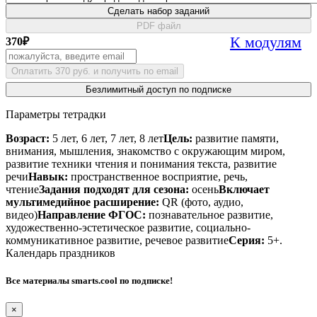
Сделать набор заданий
PDF файл
К модулям
370
₽
Оплатить 370 руб. и получить по email
Безлимитный доступ по подписке
Параметры тетрадки
Возраст:
5 лет, 6 лет, 7 лет, 8 лет
Цель:
развитие памяти,
внимания, мышления, знакомство с окружающим миром,
развитие техники чтения и понимания текста, развитие
речи
Навык:
пространственное восприятие, речь,
чтение
Задания подходят для сезона:
осень
Включает
мультимедийное расширение:
QR (фото, аудио,
видео)
Направление ФГОС:
познавательное развитие,
художественно-эстетическое развитие, социально-
коммуникативное развитие, речевое развитие
Серия:
5+.
Календарь праздников
Все материалы smarts.cool по подписке!
×