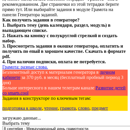
рекомендованном. Две странички из этой тетрадки берите
прямо тут. Или выбирайте задания в модуле Грамота на
панели Генератора заданий.
Как получить задания в генераторе?
1. Выбрать тему (день календаря, раздел, модуль) в
выпадающем списке.
2. Нажать на кнопку с полукруглой стрелкой и создать
набор.
3. Просмотреть задания в окошке генератора, оплатить и
получить по email в хорошем качестве. Скачать в формате
pdf.
4. При наличии подписки, оплата не потребуется.
Грамота: разные слова.
Безлимитный доступ к материалам генератора в
личном
кабинете
за 370 руб. в месяц (бесплатный пробный период 3
дня)
Больше интересного в нашем телеграм канале
Развитие детей
со smarts.cool
Задания в конструкторе по ключевым тегам:
подготовка к школе
,
чтение
,
грамота
,
слово
,
предмет
загружаю данные...
Выбрать тему