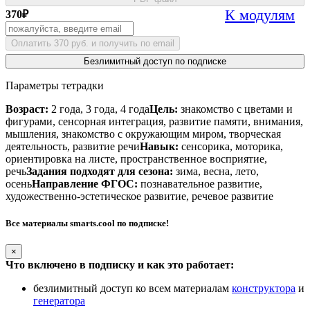
К модулям
370
₽
Оплатить 370 руб. и получить по email
Безлимитный доступ по подписке
Параметры тетрадки
Возраст:
2 года, 3 года, 4 года
Цель:
знакомство с цветами и
фигурами, сенсорная интеграция, развитие памяти, внимания,
мышления, знакомство с окружающим миром, творческая
деятельность, развитие речи
Навык:
сенсорика, моторика,
ориентировка на листе, пространственное восприятие,
речь
Задания подходят для сезона:
зима, весна, лето,
осень
Направление ФГОС:
познавательное развитие,
художественно-эстетическое развитие, речевое развитие
Все материалы smarts.cool по подписке!
×
Что включено в подписку и как это работает:
безлимитный доступ ко всем материалам
конструктора
и
генератора