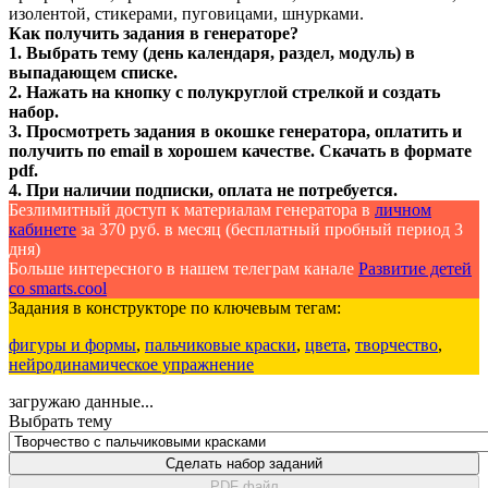
изолентой, стикерами, пуговицами, шнурками.
Как получить задания в генераторе?
1. Выбрать тему (день календаря, раздел, модуль) в
выпадающем списке.
2. Нажать на кнопку с полукруглой стрелкой и создать
набор.
3. Просмотреть задания в окошке генератора, оплатить и
получить по email в хорошем качестве. Скачать в формате
pdf.
4. При наличии подписки, оплата не потребуется.
Безлимитный доступ к материалам генератора в
личном
кабинете
за 370 руб. в месяц (бесплатный пробный период 3
дня)
Больше интересного в нашем телеграм канале
Развитие детей
со smarts.cool
Задания в конструкторе по ключевым тегам:
фигуры и формы
,
пальчиковые краски
,
цвета
,
творчество
,
нейродинамическое упражнение
загружаю данные...
Выбрать тему
Сделать набор заданий
PDF файл