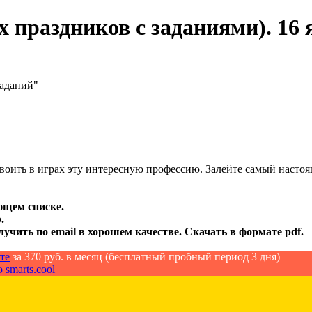
праздников с заданиями). 16 я
заданий"
своить в играх эту интересную профессию. Залейте самый насто
ющем списке.
.
лучить по email в хорошем качестве. Скачать в формате pdf.
те
за 370 руб. в месяц (бесплатный пробный период 3 дня)
 smarts.cool