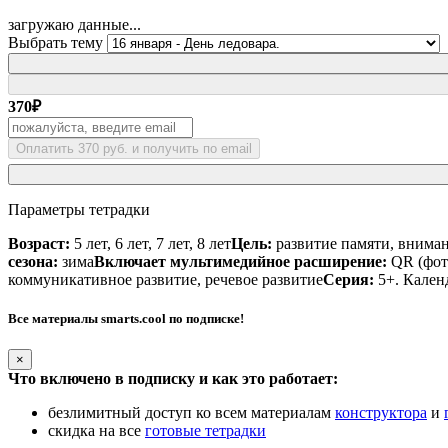
загружаю данные...
Выбрать тему
370
₽
Оплатить 370 руб. и получить по email
Параметры тетрадки
Возраст:
5 лет, 6 лет, 7 лет, 8 лет
Цель:
развитие памяти, внима
сезона:
зима
Включает мультимедийное расширение:
QR (фото
коммуникативное развитие, речевое развитие
Серия:
5+. Кален
Все материалы smarts.cool по подписке!
×
Что включено в подписку и как это работает:
безлимитный доступ ко всем материалам
конструктора
и
скидка на все
готовые тетрадки