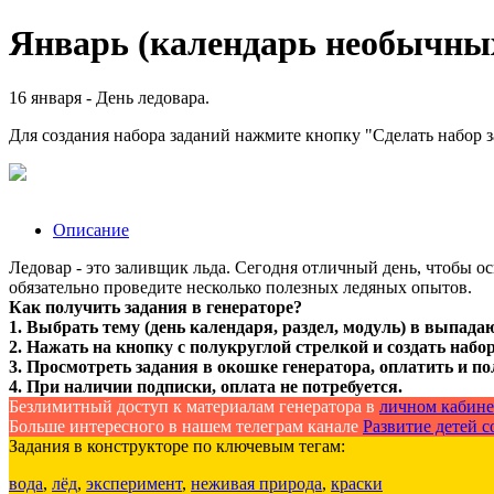
Январь (календарь необычных 
16 января - День ледовара.
Для создания набора заданий нажмите кнопку "Сделать набор 
Описание
Ледовар - это заливщик льда. Сегодня отличный день, чтобы о
обязательно проведите несколько полезных ледяных опытов.
Как получить задания в генераторе?
1. Выбрать тему (день календаря, раздел, модуль) в выпада
2. Нажать на кнопку с полукруглой стрелкой и создать набор
3. Просмотреть задания в окошке генератора, оплатить и по
4. При наличии подписки, оплата не потребуется.
Безлимитный доступ к материалам генератора в
личном кабине
Больше интересного в нашем телеграм канале
Развитие детей со
Задания в конструкторе по ключевым тегам:
вода
,
лёд
,
эксперимент
,
неживая природа
,
краски