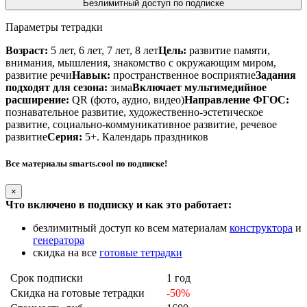
Безлимитный доступ по подписке
Параметры тетрадки
Возраст:
5 лет, 6 лет, 7 лет, 8 лет
Цель:
развитие памяти,
внимания, мышления, знакомство с окружающим миром,
развитие речи
Навык:
пространственное восприятие
Задания
подходят для сезона:
зима
Включает мультимедийное
расширение:
QR (фото, аудио, видео)
Направление ФГОС:
познавательное развитие, художественно-эстетическое
развитие, социально-коммуникативное развитие, речевое
развитие
Серия:
5+. Календарь праздников
Все материалы smarts.cool по подписке!
×
Что включено в подписку и как это работает:
безлимитный доступ ко всем материалам
конструктора
и
генератора
скидка на все
готовые тетрадки
Срок подписки
1 год
Скидка на готовые тетрадки
-50%