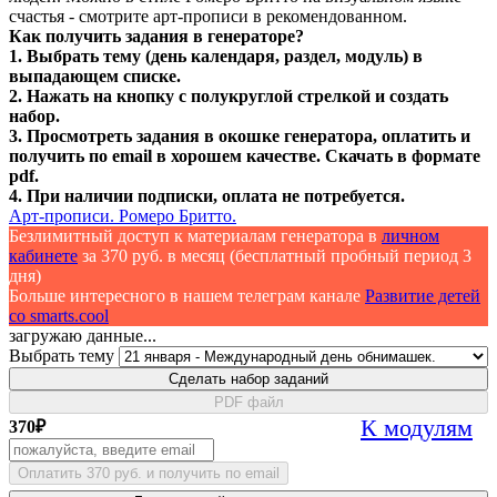
счастья - смотрите арт-прописи в рекомендованном.
Как получить задания в генераторе?
1. Выбрать тему (день календаря, раздел, модуль) в
выпадающем списке.
2. Нажать на кнопку с полукруглой стрелкой и создать
набор.
3. Просмотреть задания в окошке генератора, оплатить и
получить по email в хорошем качестве. Скачать в формате
pdf.
4. При наличии подписки, оплата не потребуется.
Арт-прописи. Ромеро Бритто.
Безлимитный доступ к материалам генератора в
личном
кабинете
за 370 руб. в месяц (бесплатный пробный период 3
дня)
Больше интересного в нашем телеграм канале
Развитие детей
со smarts.cool
загружаю данные...
Выбрать тему
Сделать набор заданий
PDF файл
К модулям
370
₽
Оплатить 370 руб. и получить по email