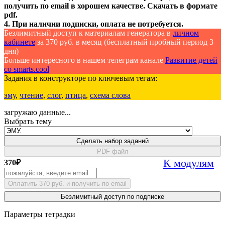
получить по email в хорошем качестве. Скачать в формате
pdf.
4. При наличии подписки, оплата не потребуется.
Безлимитный доступ к материалам генератора в
личном
кабинете
за 370 руб. в месяц (бесплатный пробный период 3
дня)
Больше интересного в нашем телеграм канале
Развитие детей
со smarts.cool
Задания в конструкторе по ключевым тегам:
эму
,
чтение
,
слог
,
птица
,
схема слова
загружаю данные...
Выбрать тему
Сделать набор заданий
PDF файл
К модулям
370
₽
Оплатить 370 руб. и получить по email
Безлимитный доступ по подписке
Параметры тетрадки