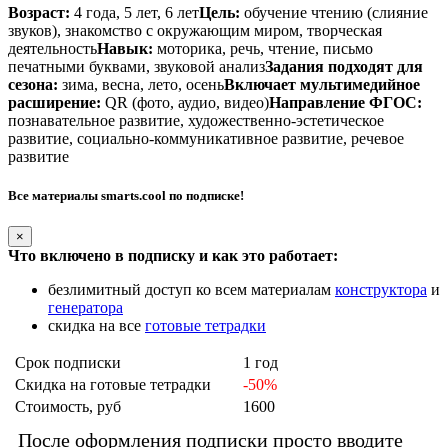
Возраст:
4 года, 5 лет, 6 лет
Цель:
обучение чтению (слияние
звуков), знакомство с окружающим миром, творческая
деятельность
Навык:
моторика, речь, чтение, письмо
печатными буквами, звуковой анализ
Задания подходят для
сезона:
зима, весна, лето, осень
Включает мультимедийное
расширение:
QR (фото, аудио, видео)
Направление ФГОС:
познавательное развитие, художественно-эстетическое
развитие, социально-коммуникативное развитие, речевое
развитие
Все материалы smarts.cool по подписке!
×
Что включено в подписку и как это работает:
безлимитный доступ ко всем материалам
конструктора
и
генератора
скидка на все
готовые тетрадки
Срок подписки
1 год
Скидка на готовые тетрадки
-50%
Стоимость, руб
1600
После оформления подписки просто вводите